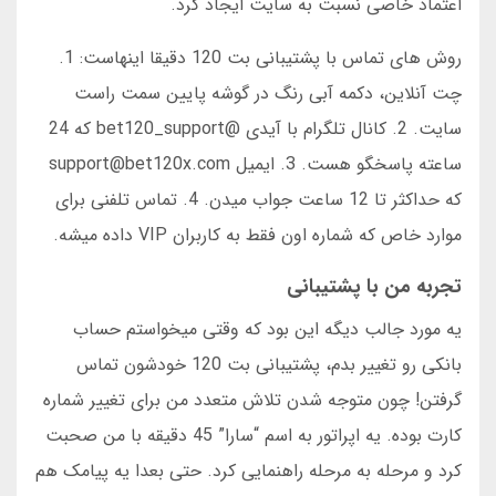
اعتماد خاصی نسبت به سایت ایجاد کرد.
روش های تماس با پشتیبانی بت 120 دقیقا اینهاست: 1.
چت آنلاین، دکمه آبی رنگ در گوشه پایین سمت راست
سایت. 2. کانال تلگرام با آیدی @bet120_support که 24
ساعته پاسخگو هست. 3. ایمیل support@bet120x.com
که حداکثر تا 12 ساعت جواب میدن. 4. تماس تلفنی برای
موارد خاص که شماره اون فقط به کاربران VIP داده میشه.
تجربه من با پشتیبانی
یه مورد جالب دیگه این بود که وقتی میخواستم حساب
بانکی رو تغییر بدم، پشتیبانی بت 120 خودشون تماس
گرفتن! چون متوجه شدن تلاش متعدد من برای تغییر شماره
کارت بوده. یه اپراتور به اسم “سارا” 45 دقیقه با من صحبت
کرد و مرحله به مرحله راهنمایی کرد. حتی بعدا یه پیامک هم