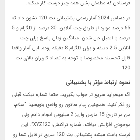
فرستادن که مطمئن بشن همه چیز درست کار میکنه.
در دسامبر 2024 آمار رسمی پشتیبانی بت 120 نشون داد که
65 درصد موارد از طریق چت آنلاین، 30 درصد از تلگرام و 5
درصد با ایمیل حل شدن. میانگین زمان پاسخ برای چت
آنلاین 2.5 دقیقه و برای تلگرام 8 دقیقه بوده. این آمار واقعا
قابل تحسینه مخصوصا با توجه به تعداد کاربران بالای بت
120.
نحوه ارتباط مؤثر با پشتیبانی
اگه میخواید سریع تر جواب بگیرید، حتما شماره تیکت قبلی
رو ذکر کنید. همچنین پیام هاتون رو واضح بنویسید: “سلام،
من در تاریخ 15 مارس واریز 2 میلیونی انجام دادم ولی
موجودی افزایش نیافته. شماره تراکنش: XYZ123”. این
فرمت باعث میشه پشتیبانی بت 120 سریع تر فایل شما رو