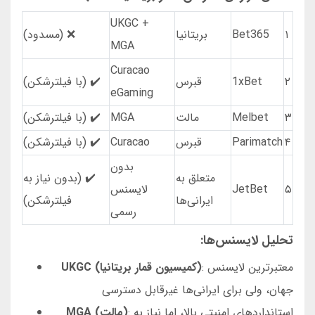
UKGC +
۱
Bet365
بریتانیا
❌ (مسدود)
MGA
Curacao
۲
1xBet
قبرس
✔️ (با فیلترشکن)
eGaming
۳
Melbet
مالت
MGA
✔️ (با فیلترشکن)
۴
Parimatch
قبرس
Curacao
✔️ (با فیلترشکن)
بدون
متعلق به
✔️ (بدون نیاز به
۵
JetBet
لایسنس
ایرانی‌ها
فیلترشکن)
رسمی
تحلیل لایسنس‌ها:
: معتبرترین لایسنس
UKGC (کمیسیون قمار بریتانیا)
جهان، ولی برای ایرانی‌ها غیرقابل دسترسی
: استانداردهای امنیتی بالا، اما نیاز به
MGA (مالت)