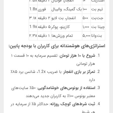
استاربت
۱۰
انفجار، فوتبال
۳ دقیقه
۲.۵x
تیم بت
۱۰۰
بک گمینگ، والیبال
فوری
1.8x
جت‌بت
۵۰۰
انفجار، بت لایو
۲ دقیقه
۳.۱x
چیتا بت
۱,۰۰۰
کازینو، پوکر
۵ دقیقه
1.9x
بت‌وانا
۵,۰۰۰
تمام ورزش‌ها
۱ دقیقه
۲.۳x
استراتژی‌های هوشمندانه برای کاربران با بودجه پایین:
شروع با ۱۰ هزار تومان
: تقسیم سرمایه به ۱۰ قسمت ۱
هزار تومانی
تمرکز بر بازی انفجار
: با ضریب 1.2x، شانس برد ۸۵٪
دارد
استفاده از بونوس‌های خوشامدگویی
: ۵۰٪ سایت‌های
معتبر بونوس ۱۰۰٪ به کاربران جدید می‌دهند
ثبت شرط‌های کوچک روزانه
: حداکثر ۵٪ از سرمایه در
هر شرط