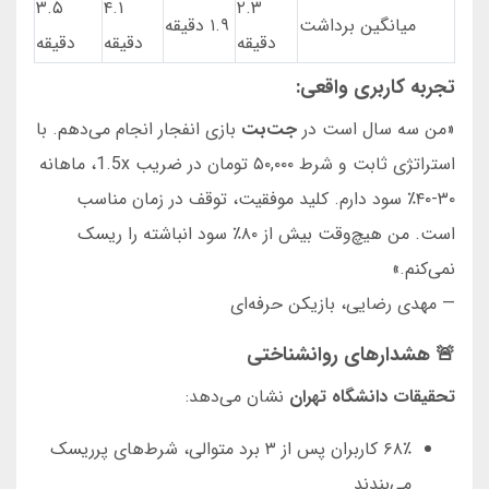
۳.۵
۴.۱
۲.۳
میانگین برداشت
۱.۹ دقیقه
دقیقه
دقیقه
دقیقه
تجربه کاربری واقعی:
«من سه سال است در
جت‌بت
بازی انفجار انجام می‌دهم. با
استراتژی ثابت و شرط ۵۰,۰۰۰ تومان در ضریب 1.5x، ماهانه
۳۰-۴۰٪ سود دارم. کلید موفقیت، توقف در زمان مناسب
است. من هیچ‌وقت بیش از ۸۰٪ سود انباشته را ریسک
نمی‌کنم.»
— مهدی رضایی، بازیکن حرفه‌ای
🚨 هشدارهای روانشناختی
تحقیقات دانشگاه تهران
نشان می‌دهد:
۶۸٪ کاربران پس از ۳ برد متوالی، شرط‌های پرریسک
می‌بندند