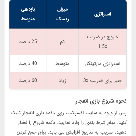
میزان
بازدهی
استراتژی
ریسک
متوسط
خروج در ضریب
کم
25 درصد
1.5x
استراتژی مارتینگل
متوسط
40 درصد
صبر برای ضریب 3x
زیاد
60 درصد
نحوه شروع بازی انفجار
پس از ورود به سایت اکسپکت، روی دکمه بازی انفجار کلیک
کنید. مبلغ شرط بندی را وارد نمایید. دکمه شروع را فشار
دهید. ضریب به تدریج افزایش می یابد. برای جمع کردن