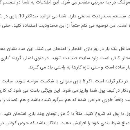
ً موشک در چه ضریبی منفجر می شود. این اطلاعات به شما در تصمیم 
یک نکته مهم: بازی انفجار اعتیاد آور است. صد بت س
ده است. من توصیه می کنم حتماً از این محدودیت استفاده کنید. حتی 
 کاربران صد بت حداقل یک بار در روز بازی انفجار را امتحان می کنند. این عدد نشا
فجار، کافی است وارد سایت صد بت شوید. در منوی اصلی گزینه “بازی ها
ر ساده است و حتی تازه کارها به راحتی یاد می گیرند.
ار در کیف پول شما واریز می شود. این ویژگی باعث می شود که کارب
 بت واقعاً طوری طراحی شده که هم سرگرم کننده باشد و هم انصاف را ر
برای کسانی که تازه کار هستند، پیشنهاد می کنم اول با پول کم شروع کنید. مثلاً با 5 هزار 
د مبلغ شرط بندی خود را افزایش دهید. یادتان باشد که حرص گرفتن در