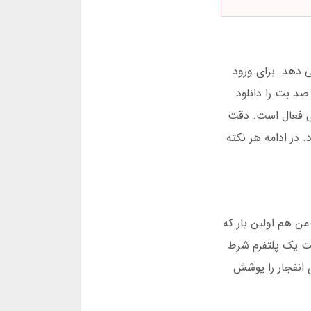
ا ارائه می دهد. برای ورود
د بت را دانلود
نی فعال است. دقت
 در ادامه هر نکته
ن هم اولین بار که
بت یک پلتفرم شرط
 انفجار را پوشش