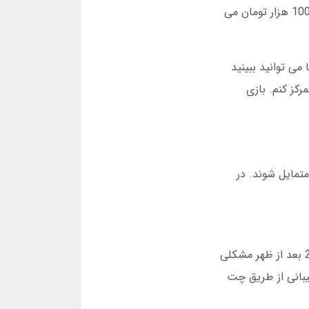
آن روز یاد گرفتم که هرگز حرص نکنم. حالا من همیشه یک حد سود و زیان برای خودم تعیین می کنم. مثلاً امروز حداکثر 100 هزار تومان می
می توانید ببینید
 معمولاً برنده یا بازنده می شوید. این آمار به من کمک کرد که متوجه شوم بهتر است روی ضرایب 2 تا 3 تمرکز کنم. بازی
متمایل شوند. در
صد بت پشتیبانی قوی دارد. شما می توانید هر ساعت از شبانه روز مشکلات خود را مطرح کنید. من یک بار شب ساعت 2 بعد از ظهر مشکلی
 پشتیبانی از طریق چت