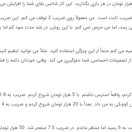
یک استراتژی دیگر که من استفاده می کنم، روش ضریب ثابت است. من معمولاً 
رد. البته گاهی اوقات ضریب به 10 هم می رسد، اما من حرص نمی کنم. با این روش، در بلند مدت سود ک
 می کنم حتماً از این ویژگی استفاده کنید. مثلاً می توانید تنظیم کن
ار از تصمیمات احساسی شما جلوگیری می کند. وقتی خودتان دکمه را ف
با 50 هزار تومان شروع کردم و حرص گرفتم. ضری