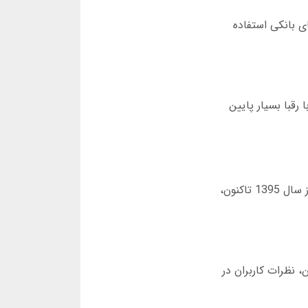
ی بانکی استفاده
د در مقایسه با رقبا بسیار پایین
گاهی شایعاتی درباره کلاهبرداری آلفا بت منتشر می شود. این شایعات معمولاً از طرف سایت های رقیب است. آلفا بت از سال 1395 تاکنون،
، نظرات کاربران در