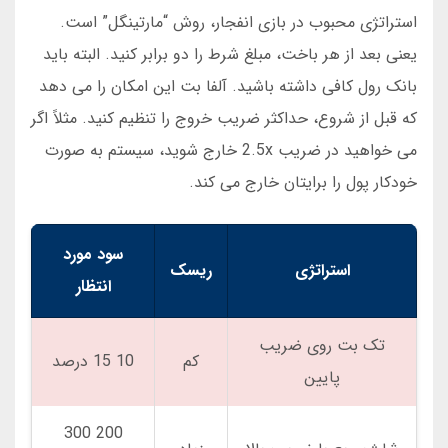
استراتژی محبوب در بازی انفجار، روش “مارتینگل” است.
یعنی بعد از هر باخت، مبلغ شرط را دو برابر کنید. البته باید
بانک رول کافی داشته باشید. آلفا بت این امکان را می دهد
که قبل از شروع، حداکثر ضریب خروج را تنظیم کنید. مثلاً اگر
می خواهید در ضریب 2.5x خارج شوید، سیستم به صورت
خودکار پول را برایتان خارج می کند.
سود مورد
استراتژی
ریسک
انتظار
تک بت روی ضریب
کم
10 15 درصد
پایین
200 300