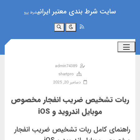
سایت شرط بندی معتبر ایرانی
شرط پرو
جستجو
admin74389
shartpro
دسامبر 20, 2025
ربات تشخیص ضریب انفجار مخصوص
موبایل اندروید و iOS
راهنمای کامل ربات تشخیص ضریب انفجار