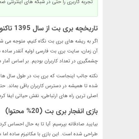
تجربه کاربری را حتی در شبکه های اینترنتی ض
تاریخچه بری بت از سال 1395 تاکنون
چشمگیری در تعداد کاربران بودیم. بر اساس آمار دسامبر 2024، روزانه بیش از 50 هزار نفر در سایت بری بت ثبت نام جدید
نکته جالب اینجاست که بری بت در طول سال ها ه
اصلی ترین راه های ارتباطی، نقش حیاتی ایفا کرد
بازی انفجار بری بت (20% محتوا)
بیایید صادقانه بپرسیم: آیا تا به حال احساس کر
طراحی شده است. این بازی با مکانیزم ساده اما ه