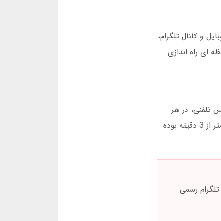
ل و کانال تلگرام،
یلترینگ لحظه ای راه اندازی
 تلفنی، در هر
ساعتی از شبانه روز مشکلات خود را مطرح کنید. بر اساس آمار دسامبر 2024، میانگین زمان پاسخگویی به مسائل فنی کمتر از 3 دقیقه بوده
 تلگرام رسمی