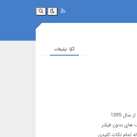
جستجو
تبلیغات
اگر دنبال یک سایت شرط بندی مطمئن با رابط فارسی هستی، بری بت گزینه ای است که باید بررسی کنی. این پلتفرم که از سال 1395
می دهد. با استفاده از لینک های بدون فیلتر
له تمام نکات کلیدی