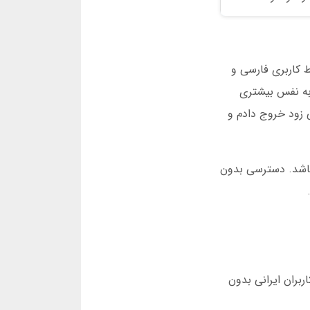
ط کاربری فارسی و
 به نفس بیشتری
ت در انفجار بری بت است. یک بار که ضریب 20 را دیدم، خیلی زود خروج دادم و
 باشد. دسترسی بدون
ران ایرانی بدون