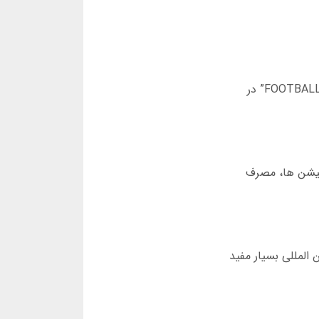
بسیاری از سایت ها برای کاربران جدید، کدهای تخفیف پیش بینی فوتبال با هوش مصنوعی ارائه می دهند. مثلا کد “FOOTBALL20” در
 با هوش مصنوعی، امکان پیگیری بازی ها در هر لحظه را می دهد. نسخه 2025 اپلیکیشن ها، مصرف
المللی بسیار مفید