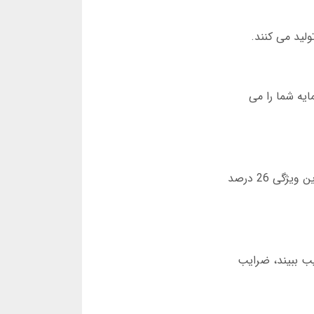
یه شما را می
سیستم های هشدار زودهنگام، شما را از شرط های پرریسک باخبر می کنند. مطالعه فروردین 1404 نشان داد کاربران با این ویژگی 26 درصد
ش مصنوعی آمار بازی را لحظه ای بروزرسانی می کند. مثلا اگر یک بازیکن در دقیقه 30 آسیب ببیند، ضرایب