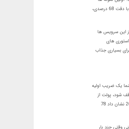
ساده بودند: فقط نتایج بازی های لیگ برتر را پیش بینی می کردند. خاطرم هست در اسفند 1399، یکی از این سایت ها با دقت 68 درصدی،
یش از 7 میلیون کاربر فارسی زبان از این سرویس ها
استوری های
برای بسیاری جذاب
شما یک ضریب اولیه
قف شود، پولت از
دست می رود. هوش مصنوعی این بازی را با تحلیل رفتار کاربران هزاران بازی قبلی طراحی می کند. مثلا آمار دسامبر 2024 نشان داد 78
ی وقتی چند بار