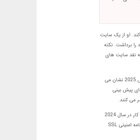
ار تومان در بازی انفجار شرکت کند. او از یک سایت
ه برد متوالی، سود خود را برداشت. نکته
که نقد سایت های
برخی سایت ها ادعا می کنند الگوریتم های “پیشرفته” دارند که دقت 95 درصدی دارند. این دروغ است. آمار واقعی مارس 2025 نشان می
مقایسه سایت های پیش بینی
برای دانلود اپلیکیشن پیش بینی فوتبال با هوش مصنوعی، حتما از مارکت های رسمی استفاده کن. 40 درصد کاربران تازه کار در سال 2024
آلوده به بدافزار شدند چون از لینک های ناشناخته دانلود کردند. اپلیکیشن های معتبر، نسخه 2025 آن ها، حتما گواهی نامه امنیتی SSL