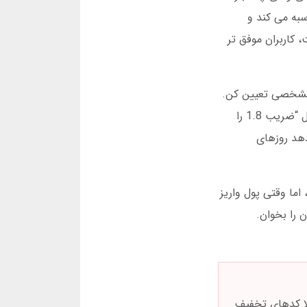
به می کند و
 در این ساعت، کاربران موفق تر
ه مشخصی تعیین کن.
هرگز بیشتر از 10 درصد پس انداز خودت شرط نبند. دوم، ضرایب را خودکار تنظیم نکن. هوش مصنوعی پیشنهادهایی مثل “ضریب 1.8 را
م، زمان بازی مهم است. آمار ژانویه 2025 نشان می دهد روزهای
جذب کاربر نمایش می دهند، اما وقتی پول واریز
 را بخوان.
ا کدهای تخفیف