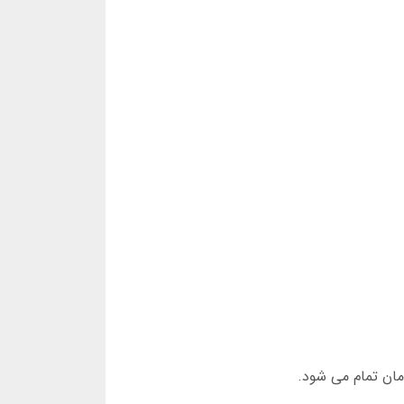
دی در سال 2025، گران هستند. نسخه حرفه ای “گل پلاس” 4.8 میلیون تومان تمام می شود.