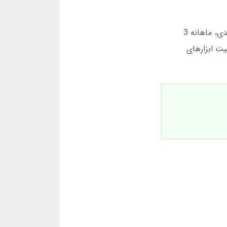
فرصت داشتم با “رضا” که 3 سال سابقه شرط بندی دارد صحبت کنم. او گفت: “قبل از خرید نرم افزار آنالیز فوتبال شرط بندی، ماهانه 3
یت ابزارهای