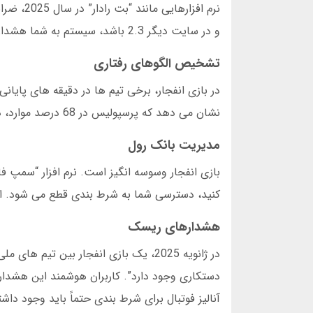
و در سایت دیگر 2.3 باشد، سیستم به شما هشدار می دهد. در تست های مارس 2025، این قابلیت سود کاربران را 22 درصد افزایش داد.
تشخیص الگوهای رفتاری
نشان می دهد که پرسپولیس در 68 درصد موارد، در 15 دقیقه آخر گل می زند. این آمار در شرط بندی لحظه ای طلایی است.
مدیریت بانک رول
کنید، دسترسی شما به شرط بندی قطع می شود. 
هشدارهای ریسک
در ژانویه 2025، یک بازی انفجار بین ت
دستکاری وجود دارد”. کاربران هوشمند این هشدار 
آنالیز فوتبال برای شرط بندی حتماً باید وجود داشت