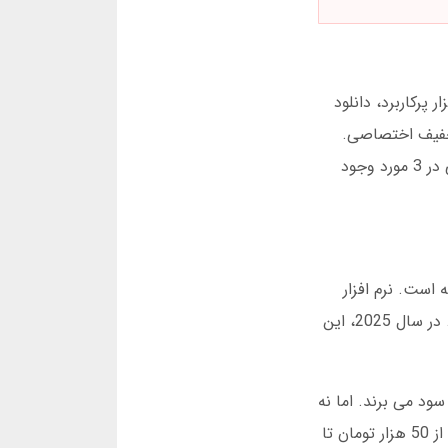
ل شرط بندی هستید، این مقاله دقیقاً 17 نکته کلیدی را پوشش می دهد: معرفی 5 نرم افزار پرکاربرد، دانلود
یسه نرم افزارهای آنالیز فوتبال شرط بندی 2025، و کدهای تخفیف اختصاصی.
تمام نرم افزارها تست شده اند و دقت آنها بر اساس داده های واقعی لیگ های اروپا بررسی شده است. پشتیبانی فارسی در 3 مورد وجود
است. نرم افزار
آنالیز فوتبال شرط بندی، آمار 10 فصل اخیر، وضعیت مصدومیت بازیکنان، و رفتار هواداران را در ثانیه ها تحلیل می کند. در سال 2025، این
 افزار آنالیز فوتبال شرط بندی استفاده می کنند، 38 درصد بیشتر سود می برند. اما نه
همه نرم افزارها یکسان هستند. مثلاً برخی روی لیگ های آسیایی تمرکز دارند، برخی پشتیبانی فارسی ندارند، و قیمت ها از 50 هزار تومان تا