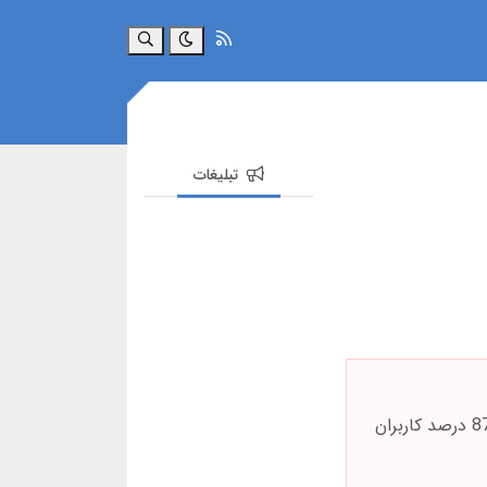
جستجو
تبلیغات
شرط بندی فوتبال تنها برای سرگرمی طراحی شده. هرگز بیشتر از حد توان مالی خود شرط ندهید. آمار نشان می دهد 87 درصد کاربران