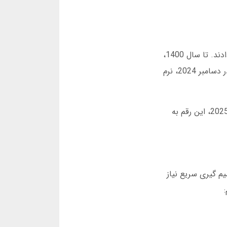
در سال 1395، اولین نرم افزارهای ساده آنالیز فوتبال در ایران ظاهر شدند. این برنامه ها فقط نتایج قبلی را نمایش می دادند. تا سال 1400،
با پیشرفت هوش مصنوعی، سیستم هایی مانند “فوت‌استات پرو” شروع به پیش بینی نتایج با دقت 68 درصدی کردند. در دسامبر 2024، نرم
نکته جالب: در سال 1398، تنها 12 درصد کاربران ایرانی از نرم افزار آنالیز فوتبال شرط بندی استفاده می کردند. در آوریل 2025، این رقم به
م گیری سریع نیاز