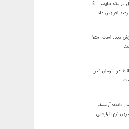
نرم افزارهایی مانند “بت رادار” در سال 2025، ضرایب 15 سایت مختلف را همزمان اسکن می کنند. اگر ضریب برد استقلال در یک سایت 2.1
دارند. نرم افزار “پرو بت” داده های 10 هزار بازی را آموزش دیده است. مثلاً
بازی انفجار وسوسه انگیز است. نرم افزار “سمپ فاینل” در سال 2025، قابلیت تنظیم محدودیت روزانه دارد. اگر بیش از 500 هزار تومان ضرر
ست.
شدار دادند: “ریسک
رین نرم افزارهای