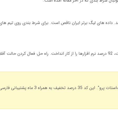
 فوتبال شرط بندی که در آخر مقاله آمده است.
ند. داده های لیگ برتر ایران ناقص است. برای شرط بندی روی تیم های ای
در تست های مه 2025، قطعی 5 دقیقه ای اینترنت، 92 درصد نرم افزارها را از کار انداخت. راه حل: فعال کر
کد تخفیف “Bet2025Farsi” برای نرم افزار “فوت‌استات پرو”. این کد 35