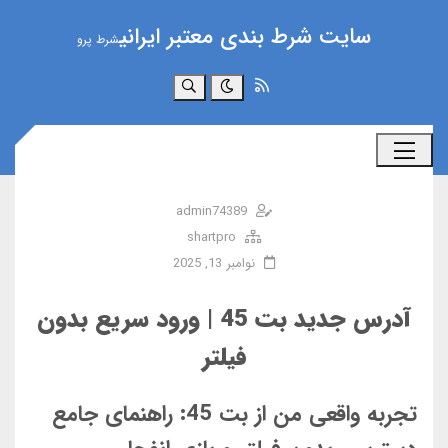
سایت شرط بندی معتبر ایرانی
شرط پرو
جستجو
admin74389
shartpro
نوامبر 13, 2025
آدرس جدید بت 45 | ورود سریع بدون
فیلتر
تجربه واقعی من از بت 45: راهنمای جامع