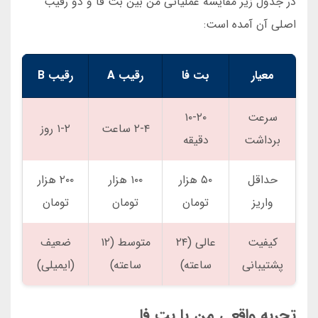
در جدول زیر مقایسه عملیاتی من بین بت فا و دو رقیب
اصلی آن آمده است:
معیار
بت فا
رقیب A
رقیب B
سرعت
۱۰-۲۰
۲-۴ ساعت
۱-۲ روز
برداشت
دقیقه
حداقل
۵۰ هزار
۱۰۰ هزار
۲۰۰ هزار
واریز
تومان
تومان
تومان
کیفیت
عالی (۲۴
متوسط (۱۲
ضعیف
پشتیبانی
ساعته)
ساعته)
(ایمیلی)
تجربه واقعی من با بت فا