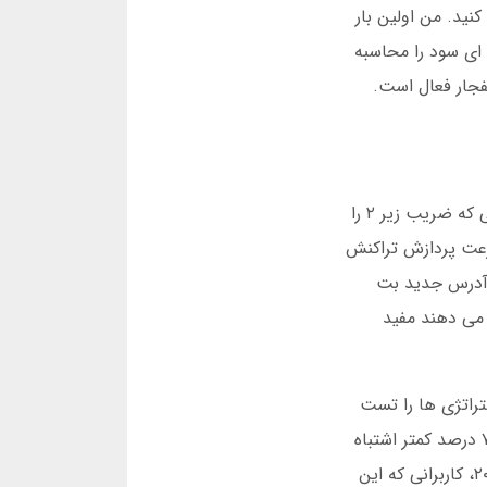
ید. من اولین بار
یر است. سیستم به صورت لحظه ای سود را محاسبه
 در کرمانشاه می گوید هر روز ۲ ساعت در بازی انفجار فعال است.
من استراتژی ثابتی دارم: حداکثر ۱۰ درصد سرمایه را در هر دور بازی می کنم. در یک مطالعه داخلی در فوریه ۲۰۲۵، کاربرانی که ضریب زیر ۲ را
. سرعت پردازش تراکنش
در آدرس جدید بت
 می دهند مفید
تراتژی ها را تست
کنید. من این قابلیت را در دسامبر ۲۰۲۴ کشف کردم و ۲ هفته را صرف یادگیری کردم. نتیجه این بود که در بازی واقعی، ۷۰ درصد کمتر اشتباه
کردم. سیستم هشدارهای هوشمند هم زمانی که ضریب به حد نصاب می رسد، به شما اطلاع می دهد. در آمار مارس ۲۰۲۵، کاربرانی که این