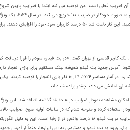
ل آن ضریب فعلی است. من توصیه می کنم ابتدا با ضرایب پایین شروع 
رنگ برای خروج است. اگر فشارش ندهید، سیست
که شما می توانید ضریب خروج خودکار را تعیین کنید. این کار باعث شد ۵۰ درصد کاربران سود خود
 اینجا ۲۰ درصد بالاتر است. یک کاربر قدیمی از تهران گفت: «در بت فیدو، سودم را فورا در
 اینترنت ۳G هم قطع نمی شود. آدرس جدید بت فیدو همیشه لینک مستقیم برای بازی انفجار د
سایت های دیگر، اینجا هیچ کارمزد مخفی وجود ندارد. در آمار دسامبر ۲۰۲۴، ۹ از ۱۰ نفر بازی انفج
 ای نمایش می دهد چقدر برنده شده اید.
در سال ۲۰۲۳، یک به روزرسانی بزرگ انجام شد که امکان مشاهده نمودار ضرایب در ۱۰ دقیقه
نمودار استفاده کرده و متوجه شدم که در ساعات اولیه صبح، ضرایب بالا
یک مطالعه مستقل در فوریه ۲۰۲۵ تأیید کرد که ضرایب در بت فیدو ۱۸ درصد واقعی تر از رقبا است. ای
 برای ورود به بت فیدو و دسترسی به این ابزارها، حتماً از آدرس جدید 