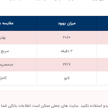
میزان بهبود
مقایسه با
+۲۰٪
بهتر
۲ دقیقه
سریع ت
۲۴/۷
منحصربه 
لایو
کامل
یدو استفاده نکنید. سایت های جعلی ممکن است اطلاعات بانکی شما ر