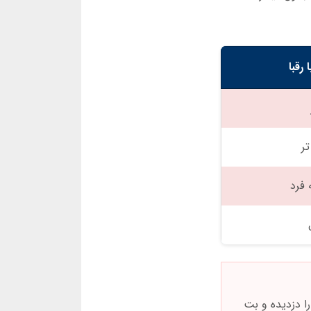
 رقبا
ر
فرد
ا دزدیده و بت