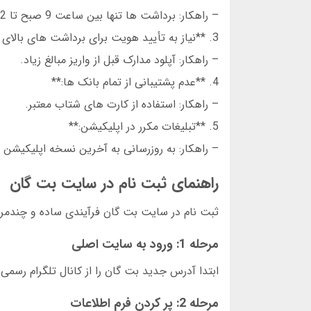
– راهکار: برداشت ها تنها بین ساعت 9 صبح تا 12 شب پردازش می شوند.
3. **نیاز به تأیید هویت برای برداشت های بالای 10 میلیون:**
– راهکار: آپلود مدارک قبل از واریز مبالغ زیاد.
4. **عدم پشتیبانی از تمام بانک ها:**
– راهکار: استفاده از کارت های شتاب معتبر.
5. **تبلیغات مکرر در اپلیکیشن:**
– راهکار: به روزرسانی به آخرین نسخه اپلیکیشن 
راهنمای ثبت نام در سایت بت گان
ثبت نام در سایت بت گان فرآیندی ساده و چندمرح
مرحله 1: ورود به سایت اصلی
ابتدا آدرس جدید بت گان را از کانال تلگرام رس
مرحله 2: پر کردن فرم اطلاعات