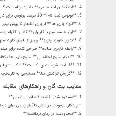
4. **اپلیکیشن اختصاصی:** دانلود برنامه بت گان برای اندروید و iOS بدون نیاز به مارکت.
5. **بونوس ثبت نام:** 20 درصد بونوس برای کاربران جدید در اولین واریز.
6. **تنوع بازی ها:** از بازی انفجار تا پیش بینی لیگ های برتر فوتبال.
7. **ارتباط مستقیم با کاربران:** کانال تلگرام رسمی برای اطلاع از آدرس های جدید.
8. **بدون کارمزد واریز:** واریز از طریق کارت های بانکی ایرانی رایگان است.
9. **رابطه کاربری ساده:** طراحی شده برای مبتدیان و حرفه ای ها.
10. **اعلام نتایج لحظه ای:** نتایج بازی ها بلافاصله پس از پایان نمایش داده می شود.
11. **قابلیت شرط بندی تک بت:** امکان شرط روی یک رویداد خاص بدون ترکیب.
12. **گزارش تراکنش ها:** دسترسی به تاریخچه کامل فعالیت های مالی.
معایب بت گان و راهکارهای مقابله
1. **مسدود شدن گاه به گاه آدرس اصلی:**
– راهکار: عضویت در کانال تلگرام رسمی برای در
2. **محدودیت در زمان برداشت:**