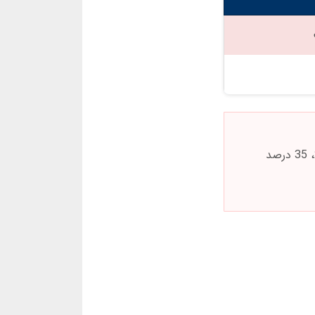
بازی انفجار یک شرط بندی پرریسک است. هرگز پولی را واریز کنید که توان از دست دادن آن را ندارید. در مارس 2025، 35 درصد