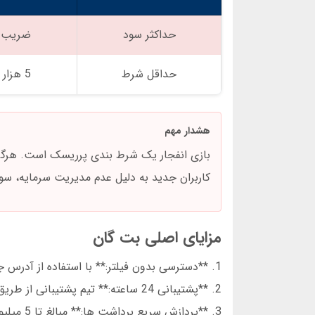
حداکثر سود
ضریب 100x
حداقل شرط
5 هزار تومان
هشدار مهم
کاربران جدید به دلیل عدم مدیریت سرمایه، سود
مزایای اصلی بت گان
1. **دسترسی بدون فیلتر:** با استفاده از آدرس جدید بت گان، نیازی به فیلترشکن نیست.
2. **پشتیبانی 24 ساعته:** تیم پشتیبانی از طریق تلگرام و چت آنلاین پاسخگو است.
3. **پردازش سریع برداشت ها:** مبالغ تا 5 میلیون تومان در کمتر از 10 دقیقه واریز می شوند.