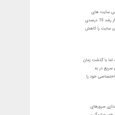
رخی سایت های
رقیب، این پلتفرم از سال 1395 تاکنون بدون وقفه فعالیت داشته و آمار ثبت نام کاربران جدید در ماه مارس 2025 نشان از رشد 15 درصدی
دن سایت را کاهش
داد، اما با گذشت زمان
 سریع در به
 برای اولین بار اپلیکیشن اختصاصی خود را
14، تیم فنی این سایت با راه اندازی سرورهای
 به طور چشمگیری