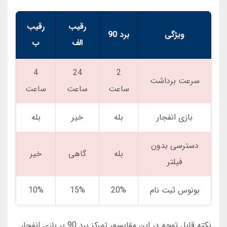
رقیب
رقیب
ویژگی
برد 90
الف
ب
4
24
2
سرعت برداشت
ساعت
ساعت
ساعت
بازی انفجار
بله
خیر
بله
دسترسی بدون
بله
گاهی
خیر
فیلتر
بونوس ثبت نام
20%
15%
10%
نکته قابل توجه در این مقایسه، تمرکز برد 90 بر بازی انفجار