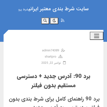
سایت شرط بندی معتبر ایرانی
شرط پرو
جستجو
admin74389
shartpro
نوامبر 22, 2025
برد 90: آدرس جدید + دسترسی
مستقیم بدون فیلتر
برد 90 راهنمای کامل برای شرط بندی بدون