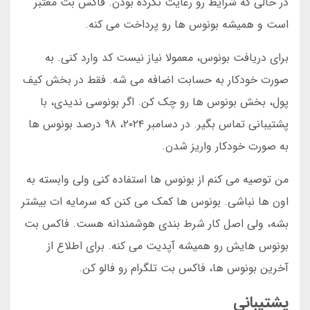
در حالی که شرایط رو رعایت نکرده بودن. فاکس بت معتبر
است و همیشه بونوس ها رو پرداخت می کنه.
برای دریافت بونوس، معمولا نیاز نیست کد وارد کنی. به
صورت خودکار به حسابت اضافه می شه. فقط در بخش کیف
پول، بخش بونوس ها رو چک کن. اگر بونوسی ندیدی، با
پشتیبانی تماس بگیر. در دسامبر ۲۰۲۴، ۹۸ درصد بونوس ها
به صورت خودکار واریز شدن.
من توصیه می کنم از بونوس ها استفاده کنی ولی وابسته به
اون ها نباشی. بونوس ها کمک می کنن که سرمایه ات بیشتر
بشه، ولی اصل کار شرط بندی هوشمندانه هست. فاکس بت
بونوس هایش رو همیشه آپدیت می کنه. برای اطلاع از
آخرین بونوس ها، فاکس بت تلگرام رو فالو کن.
پشتیبانی