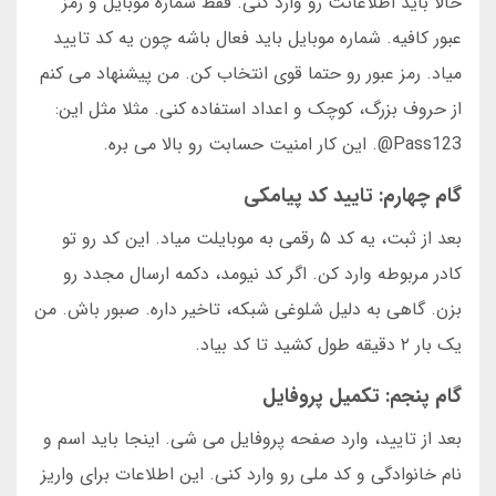
حالا باید اطلاعاتت رو وارد کنی. فقط شماره موبایل و رمز
عبور کافیه. شماره موبایل باید فعال باشه چون یه کد تایید
میاد. رمز عبور رو حتما قوی انتخاب کن. من پیشنهاد می کنم
از حروف بزرگ، کوچک و اعداد استفاده کنی. مثلا مثل این:
Pass123@. این کار امنیت حسابت رو بالا می بره.
گام چهارم: تایید کد پیامکی
بعد از ثبت، یه کد ۵ رقمی به موبایلت میاد. این کد رو تو
کادر مربوطه وارد کن. اگر کد نیومد، دکمه ارسال مجدد رو
بزن. گاهی به دلیل شلوغی شبکه، تاخیر داره. صبور باش. من
یک بار ۲ دقیقه طول کشید تا کد بیاد.
گام پنجم: تکمیل پروفایل
بعد از تایید، وارد صفحه پروفایل می شی. اینجا باید اسم و
نام خانوادگی و کد ملی رو وارد کنی. این اطلاعات برای واریز