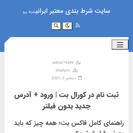
سایت شرط بندی معتبر ایرانی
شرط پرو
جستجو
admin74389
shartpro
دسامبر 5, 2025
ثبت نام در کورال بت | ورود + آدرس
جدید بدون فیلتر
راهنمای کامل فاکس بت؛ همه چیز که باید