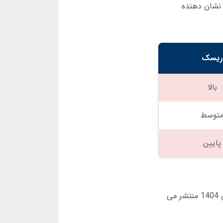
 نشان دهنده
ریسک
بالا
توسط
پایین
در یک نشست داخلی که در اسفند 1403 برگزار شد، مدیر محصول دل بت اعلام کرد که نسخه 4.0 بازی انفجار در تابستان 1404 منتشر می