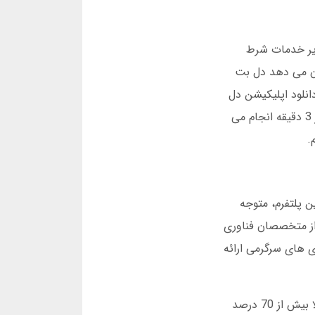
 انفجار و سایر خدمات شرط
ان می دهد دل بت
انلود اپلیکیشن دل
بت برای اندروید و iOS امکان پذیر است. ثبت نام در دل بت نیاز به احراز هویت دارد و فرآیند واریز و برداشت در کمتر از 3 دقیقه انجام می
دی معمولی است. اما پس از 2 سال فعالیت در این پلتفرم، متوجه
پلتفرم شرط بندی آنلاین است که در سال 1395 توسط گروهی از متخصصان فناوری
ی های سرگرمی ارائه
یکی از ویژگی های منحصربه فرد دل بت، تمرکز بر بازی انفجار است. این بازی که در سال 1398 به پلتفرم اضافه شد، حالا بیش از 70 درصد