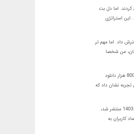
ران کردند. اما دل بت
صد بونوس دریافت می کردند. این استراتژی
ترش داد. اما مهم تر
م جذب کرد. در آن زمان، من شخصا
در سال 1400، دل بت تصمیم به ورود به بازار موبایل گرفت. اپلیکیشن اندروید در خرداد ماه منتشر شد و تا پایان سال، 800 هزار دانلود
 در 48 ساعت مشکل را حل کرد. این تجربه نشان داد که
اکنون در سال 1404، دل بت به بزرگترین پلتفرم شرط بندی در خاورمیانه تبدیل شده است. در گزارش داخلی که در اسفند 1403 منتشر شد،
تماد کاربران به