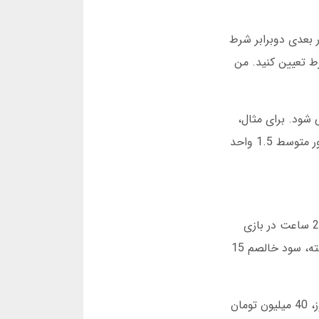
ر بعدی دوبرابر شرط
ار مهم: حتما سقف شرط تعیین کنید. من
ی مشاهده می شود. برای مثال،
در ساعات خاصی ضرایب بالاتری ثبت می شود. در مارس 2025، من متوجه شدم که بین ساعت 14 تا 16، ضرایب به طور متوسط 1.5 واحد
یکی از دوستان من، رضا، در دل بت فعال است. او در یک مصاحبه 10 دقیقه ای با من در فوریه 2025 گفت: “من هر روز 2 ساعت در بازی
انفجار وقت می گذارم. استراتژی من ساده است: هرگز بیش از 5 درصد سرمایه خود را در یک دور نمی بازم. در 6 ماه گذشته، سود خالصم 15
در مقابل، کاربری به نام امید در دسامبر 2024 تجربه بدی داشت. او بدون تحلیل و تنها با شانس بازی می کرد. در یک روز، 40 میلیون تومان