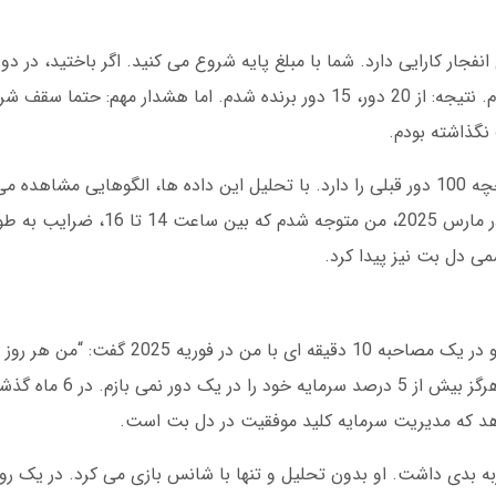
جار کارایی دارد. شما با مبلغ پایه شروع می کنید. اگر باختید، در دو
می بندید. من این روش را در یک هفته تست کردم. نتیجه: از 20 دور، 15 دور برنده شدم. اما هشد
روش تحلیل ضریب: دل بت امکان مشاهده تاریخچه 100 دور قبلی را دارد. با تحلیل این داده ها، الگوهای
می دل بت نیز پیدا کرد.
هد که مدیریت سرمایه کلید موفقیت در دل بت است.