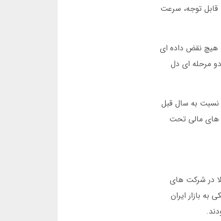
ین بازی بردید. اما نکته قابل توجه، سرعت
ت با استفاده از فناوری رمزنگاری پیشرفته، امنیت اطلاعات کاربران را تضمین می کند. در گزارش امنیتی فوریه 2025، هیچ نقض داده ای
و مرحله ای دل
 1.8 میلیون کاربر در ایران فعال دارد. این عدد نشان دهنده رشد 40 درصدی نسبت به سال قبل
د که تمام تراکنش های مالی تحت
ی، قبلا در شرکت های
به بازار ایران