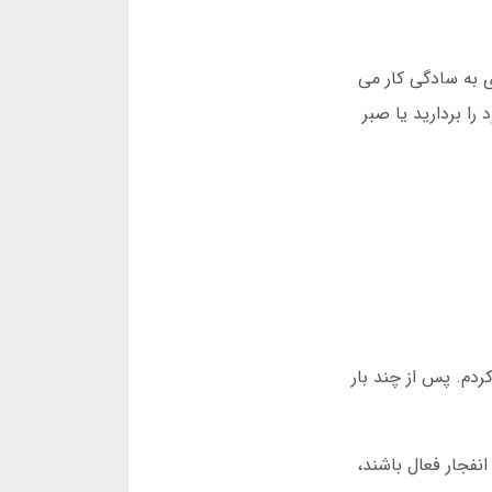
ی به سادگی کار می
 خود را بردارید یا صبر
استراتژی خاص امتحان کردم. با شرط 500 هزار تومانی شروع کردم و تا ضریب 2.5 صبر کردم. پس از چند بار
رس 2025، کاربرانی که هفته ای بیش از 10 ساعت در بازی انفجار فعال باشند،