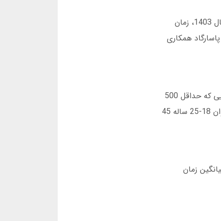
یکی از مهم ترین مزایای اپلیکیشن تخته نرد شرطی با درگاه پرداخت مستقیم ایرانی، سرعت واریز و برداشت است. در سال 1403، زمان
سامان و پاسارگاد همکاری
اپلیکیشن تخته نرد شرطی با حداقل سرمایه 30 هزار تومان، برای دانشجویان و نوجوانان جذاب است. در مقایسه با رقبایی که حداقل 500
هزار تومان مطالبه می کنند، این ویژگی دسترسی پذیری بالاتری ایجاد کرده. آمار دسامبر 2024 نشان می دهد کاربران جوان 18-25 ساله 45
ی، میانگین زمان