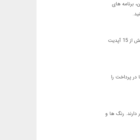
می کنند. علاوه بر این، برنامه های
دانلود نسخه جدید اپلیکیشن تخته نرد شرطی 2025، باعث بهبود عملکرد و رفع آسیب پذیری ها شده. در سال جاری، بیش از 15 آپدیت
در پرداخت را
دارند. رنگ ها و