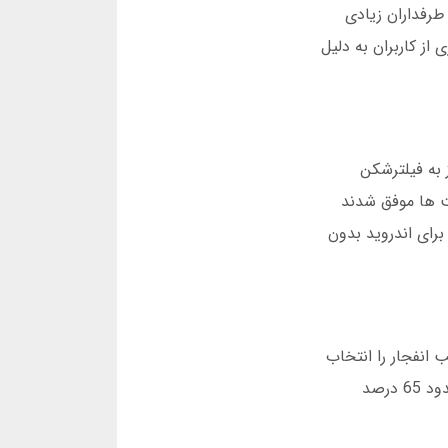
طرفداران زیادی
از کاربران به دلیل
یکیشن ها نیاز به فیلترشکن
ام می شد. با تصویب قوانین جدید در سال 1400، برخی شرکت ها موفق شدند
برای اندروید بدون
 انفجار را انتخاب
می کنند. هرچه ضریب بالاتر باشد، شانس برد بیشتر ولی ریسک آن هم افزایش می یابد. بر اساس آمار مارس 2025، حدود 65 درصد