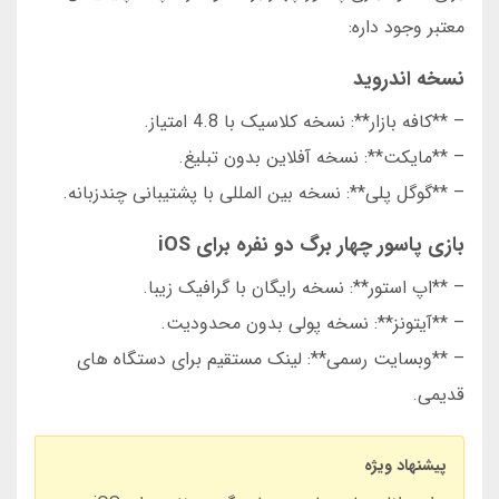
معتبر وجود داره:
نسخه اندروید
– **کافه بازار**: نسخه کلاسیک با 4.8 امتیاز.
– **مایکت**: نسخه آفلاین بدون تبلیغ.
– **گوگل پلی**: نسخه بین المللی با پشتیبانی چندزبانه.
بازی پاسور چهار برگ دو نفره برای iOS
– **اپ استور**: نسخه رایگان با گرافیک زیبا.
– **آیتونز**: نسخه پولی بدون محدودیت.
– **وبسایت رسمی**: لینک مستقیم برای دستگاه های
قدیمی.
پیشنهاد ویژه