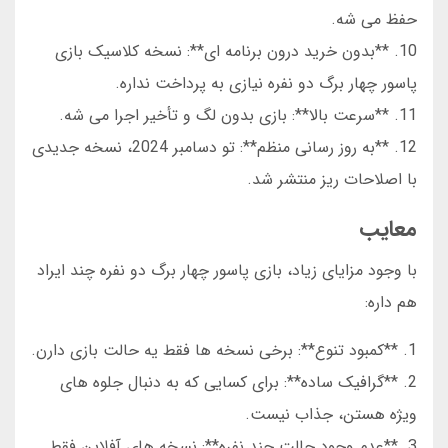
حفظ می شه.
10. **بدون خرید درون برنامه ای**: نسخه کلاسیک بازی
پاسور چهار برگ دو نفره نیازی به پرداخت نداره.
11. **سرعت بالا**: بازی بدون لگ و تأخیر اجرا می شه.
12. **به روز رسانی منظم**: تو دسامبر 2024، نسخه جدیدی
با اصلاحات ریز منتشر شد.
معایب
با وجود مزایای زیاد، بازی پاسور چهار برگ دو نفره چند ایراد
هم داره:
1. **کمبود تنوع**: برخی نسخه ها فقط یه حالت بازی دارن.
2. **گرافیک ساده**: برای کسایی که به دنبال جلوه های
ویژه هستن، جذاب نیست.
3. **عدم وجود حالت چند نفره**: نسخه های آفلاین فقط