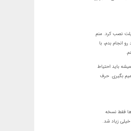
یلت نصب کرد. منم
و انجام بدم، با
م.
میشه باید احتیاط
میم بگیری. حرف
. اون موقع خیلی از سایت ها فقط نسخه
خیلی زیاد شد.