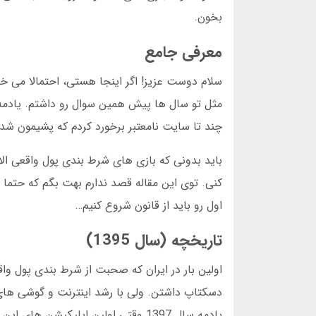
بخون.
معرفی جامع
سلام دوست عزیز! اگر اینجا هستی، احتمالا می 
مثل تو سال ها پیش همین سوال رو داشتم. یادمه او
چند تا سایت نامعتبر برخورد کردم که پشیمون شدم
باید بدونی که بازی های شرط بندی پول واقعی الا
کنی. توی این مقاله قصد ندارم بهت بگم که حتما
اول رو باید از قانون شروع کنیم…
تاریخچه (سال 1395)
دسکتاپ داشتن. ولی با رشد اینترنت و گوشی های 
یادمه سال 1397 وقتی اولین اپلیکیشن های این حوزه ساخته شدن، خیلی از کاربران نمی دونستن چطور نصبشون کنن.