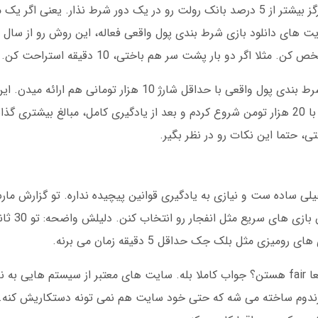
تو سال 2024، یه استراتژی جدید بهم آموختن: هرگز بیشتر از 5 درصد بانک رولت رو در یک دور شرط نذار.
 اگر دو بار پشت سر هم باختی، 10 دقیقه استراحت کن.
یه نکته دیگه: بعضی سایت ها برای دانلود بازی شرط بندی پول واقعی با حداقل شارژ 10
که می خوان کم کم یاد بگیرن. من اولین ماه فقط با 20 هزار تومن شروع کردم و بعد از یادگیری کامل، مبال
، حتما این نکات رو در نظر بگیر.
نشون داد که 78 درص
زی مثل بلک جک حداقل 5 دقیقه زمان می برنه.
کد رندوم ساخته می شه که حتی خود سایت هم نمی تونه دستکاریش کنه