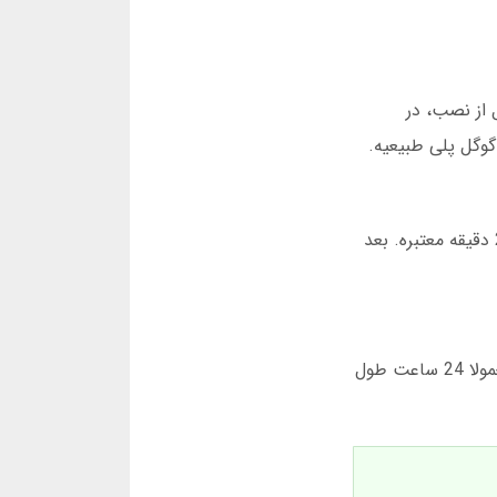
د کلیک کن. فایل APK دانلود می شه. قبل از نصب، در
گوگل پلی طبیعیه.
وقتی اپلیکیشن باز شد، شماره موبایلت رو وارد کن. یه کد تایید 5 رقمی برات میاد. این کد رو سریع وارد کن چون فقط 2 دقیقه معتبره. بعد
برای برداشت پول، حتما باید هویتت رو تایید کنی. یه عکس واضح از کارت ملی و یه سلفی با کارت آپلود کن. این کار معمولا 24 ساعت طول