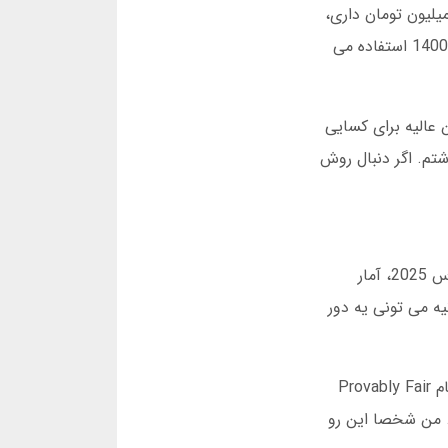
 یعنی اگر یک میلیون تومان داری،
بیشتر از 50 هزار تومن نذار. یه دوستم که توی سایت های دانلود بازی شرط بندی پول واقعی فعاله، این روش رو از سال 1400 استفاده می
 هزار تومانی هم ارائه میدن. این عالیه برای کسایی
غ بیشتری گذاشتم. اگر دنبال روش
برخلاف بازی های قدیمی مثل پوکر، بازی انفجار خیلی ساده ست و نیازی به یادگیری قوانین پیچیده نداره. تو گزارش مارس 2025، آمار
د کاربران ایرانی ترجیح میدن بازی های سریع مثل انفجار رو انتخاب کنن. دلیلش واضحه: تو 30 ثانیه می تونی یه دور
یه بحث مهم دیگه وجود داره: آیا این بازی ها واقعا fair هستن؟ جواب کاملا بله. سایت های معتبر از سیستم هایی به نام Provably Fair
. من شخصا این رو