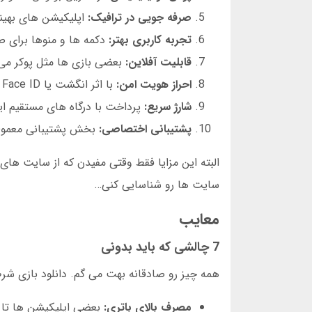
صرفه جویی در ترافیک:
اپلیکیشن های بهین
تجربه کاربری بهتر:
دکمه ها و منوها برای
قابلیت آفلاین:
بعضی بازی ها مثل پوکر می 
احراز هویت امن:
با اثر انگشت یا Face ID وارد حسابت بشی.
شارژ سریع:
پرداخت با درگاه های مستقیم ایر
پشتیبانی اختصاصی:
بخش پشتیبانی معمولا 
البته این مزایا فقط وقتی مفیدن که از سایت های
سایت ها رو شناسایی کنی…
معایب
7 چالشی که باید بدونی
همه چیز رو صادقانه بهت می گم. دانلود بازی شرط 
مصرف بالای باتری:
بعضی اپلیکیشن ها تا 40 درصد باتری رو در یک ساعت مصرف می کنن