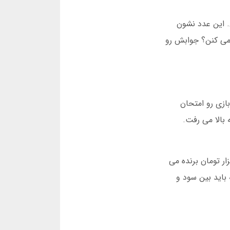
الیت می کنن. این عدد نشون
می کنن؟ جوابش رو
بازی های شرط بندی پول واقعی در 2025 هست. من خودم 6 ماه این بازی رو امتحان
نمودار ساده دیدم که از 1x شروع می شد و به بالا می رفت.
 بازی می کنی: 100 هزار تومان شرط می ذاری و وقتی نمودار به 2x رسید، ضربدر می زنی. یعنی 200 هزار تومان برنده می
باید بین سود و