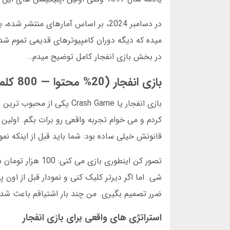
میده که دیگه دوران کامپیوترهای قدیمی تموم ش
در بخش بازی انفجار کامل توضیح میدم…
بازی انفجار (20% محتوا — 800 کلمه)
قانونش خیلی ساده بود: شما باید قبل از اینکه ن
شی. اما اگر دیرتر کلیک کنی و نمودار قبل از ا
ضرر تصمیم بگیری. من چند بار اشتیاقم باعث شد تا 5x صبر کنم و آخرش همه چیز
استراتژی های واقعی برای بازی انفجار