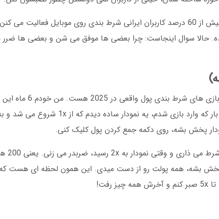
در دسامبر 2024، بر اساس آمارهای منتشر شده، بیش از 60 درصد کاربران ایرانی شرط بندی روی موبایل فع
ده. حالا سوال اینجاست: چرا بعضی ها موفق می شن و بعضی ها ضرر 
بازی انفجار یا Crash Game یکی از محبوب ترین 
کردم و می خوام تجربه واقعی رو برات بگم. اولین بار که وارد بازی شدم، یه 
مودار پخش بشه، روی دکمه جمع کردن پول کلیک کنی.
تصور کن اینطوری
ون پخش بشه، همه پولت رو از دست میدی. این همون لحظه ای هست که 
 رفت!