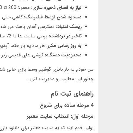
نیاز به فضای ذخیره سازی:
معمولا 200 تا 500 مگابایت فضا می خوان.
مسدود شدن توسط فیلترینگ:
گاهی حتی با VPN هم نمی تونی وارد
ریسک اعتیاد:
دسترسی آسان باعث می شه ک
تاخیر در برداشت:
برخی سایت ها تا 72 ساعت زمان برداشت رو تمدید می کنن.
به روز رسانی مکرر:
هر ماه یه بار حتما آپد
محدودیت دستگاه:
گوشی های قدیمی زیر اندروید 8 پشتیب
من خودم یه بار باتری گوشیم وسط بازی خالی شد 
چطور این معایب رو مدیریت کنی…
راهنمای ثبت نام
4 مرحله ساده برای شروع
مرحله اول: انتخاب سایت معتبر
اولین قدم اینه که یه سایت معتبر برای دانلود ب