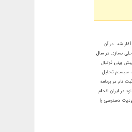
اربران ایرانی آغاز شد. در آن
حلی بسازد. در سال
خوردها منجر به افزودن ویژگی پشتیبانی زنده شد. در سال 1399، برنامه پیش بینی فوتبال
برتر با جایزه نقدی فوری روانه بازار شد. این ویژگی باعث شد طی شش ماه، تعداد کاربران دو برابر شود. در دسامبر 2023، سیستم تحلیل
آخرین نسخه با دقت 95 درصدی عرضه شد. ثبت نام در برنامه
 اندازی شد. آمار نشان می دهد در سال 1403، بیش از 2 میلیون دانلود در ایران انجام
ودیت دسترسی را