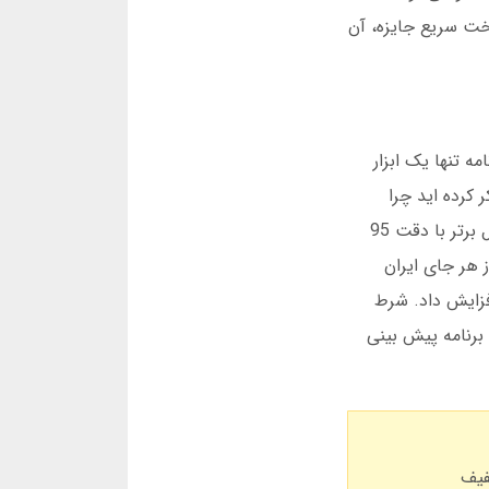
. دقت بالا و پرداخت سریع جایزه، آن
. این برنامه تنها یک ابزار
 کرده اید چرا
بعضی کاربران موفق می شوند در شرط بندی سود کنند؟ پاسخ در دقت پیش بینی ها نهفته است. برنامه پیش بینی فوتبال برتر با دقت 95
روید و iOS به شما امکان می دهد از هر جای ایران
 به روزرسانی جدیدی منتشر شد که سرعت پردازش داده ها را 40 درصد افزایش داد. شرط
برنامه پیش بینی
کد تخفیف