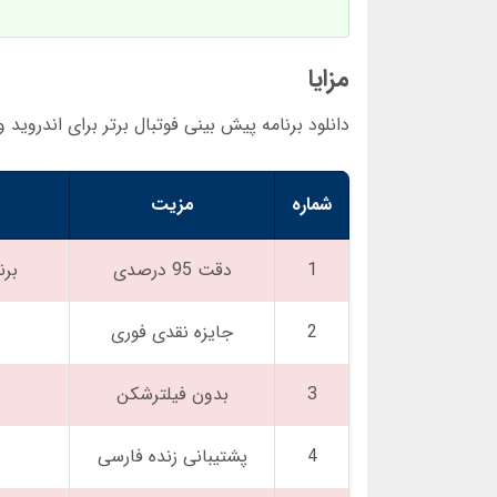
مزایا
دانلود برنامه پیش بینی فوتبال برتر برای اندروید و iOS دارای مزایای منحصر به فردی است. جدول زیر 10 مزیت اصلی را نشان می د
شماره
مزیت
1
دقت 95 درصدی
برنامه
2
جایزه نقدی فوری
3
بدون فیلترشکن
4
پشتیبانی زنده فارسی