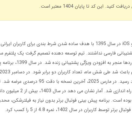
دانلود برنامه پیش بینی فوتبال برتر برای اندروید و iOS در سال 1395 با هدف ساده شدن شرط بندی برای ک
ا پشتیبانی فارسی نداشتند. تیم توسعه دهنده تصمیم گرفت یک پلتفرم م
1397، نسخه بتا با 10 هزار کاربر تست شد. باز
داده ها ارتقا یافت و دقت پیش بینی به 92 درصد رسید. در مارس 2025، 
پیش بینی فوتبال برتر با کد تخفیف از سال 1400 راه
ه است. برنامه پیش بینی فوتبال برتر بدون نیاز به فیلترشکن، محد
بران در سال 1402، نمره 4.8 از 5 را کسب کرد.