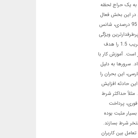
برتر برای اندروید و iOS است. این بازی شبیه به یک حراج لحظه
 مناسب خروج می کنید. آیا می دانستید که 70 درصد کاربران در این بخش فعال
هستند؟ در بازی انفجار، دقت پیش بینی شما مستقیماً بر سود شما تأثیر می گذارد. برنامه پیش بینی فوتبال برتر با دقت 95 درصدی، شانس
رطرفدارترین ویژگی
است. شرط بندی در بازی انفجار نیاز به استراتژی دارد. برخی کاربران از روش «خروج زودهنگام» استفاده می کنند. آنها ضریب 1.5 را هدف
است. آموزش کار با
ست. در دسامبر 2024، یک حادثه مهم روی داد. سرورها به دلیل
رسی، این بحران را
یم تشکر کردند. دانلود برنامه پیش بینی فوتبال برتر برای اندروید و iOS پس از این حادثه افزایش
مثلاً حداکثر شرط
دی فوری، پرداخت
، بسیار مثبت بوده
 استخر شرط بسازند.
اعث افزایش تعامل بین کاربران