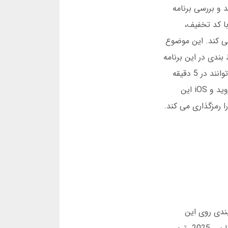
د و بررسی برنامه
ال برتر با کد تخفیف،
اندروید و iOS تنها 35 مگابایت فضا اشغال می کند. این موضوع
بندی در این برنامه
با کمترین تأخیر انجام می شود. برنامه پیش بینی فوتبال برتر با جایزه نقدی فوری، پرداخت را تأیید می کند. کاربران می توانند در 5 دقیقه
وجوه را دریافت کنند. در دسامبر 2024، یک به روزرسانی امنیتی منتشر شد. دانلود برنامه پیش بینی فوتبال برتر برای اندروید و iOS این
 پیش بینی فوتبال برتر با دقت 95 درصدی، داده ها را رمزگذاری می کند.
ندی روی این