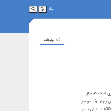
جستجو
تبلیغات
زی است که نیاز
 چهار برگ دو نفره
آفلاین برای اندروید را می توانید به راحتی دانلود کنید و از گرافیک HD و قابلیت های فارسی آن لذت ببرید. این مطلب 4000 کلمه ای تمام