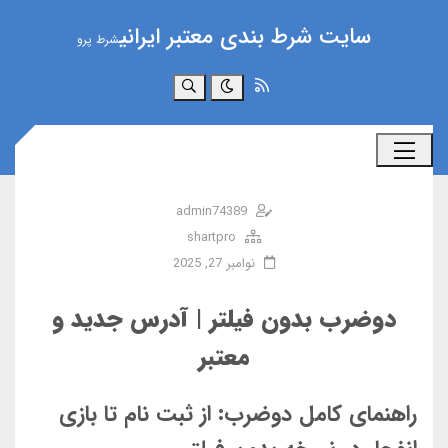
سایت شرط بندی معتبر ایرانی
شرط پرو
جستجو
admin74389
shartpro
نوامبر 27, 2025
دوضرب بدون فیلتر | آدرس جدید و
معتبر
راهنمای کامل دوضرب: از ثبت نام تا بازی