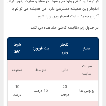
فیلترشکن، گاهی وارد نمی شود. در مقابل، سایت بدون فیلتر
انفجار وین همیشه دسترسی دارد. من همیشه می توانم با
آدرس جدید سایت انفجار وین وارد شوم.
در جدول زیر مقایسه کاملی مشاهده می کنید:
انفجار
شرط
معیار
بت فوروارد
وین
360
سرعت
عالی
متوسط
ضعیف
سایت
10
20
بونوس ها
15 درصد
درصد
درصد