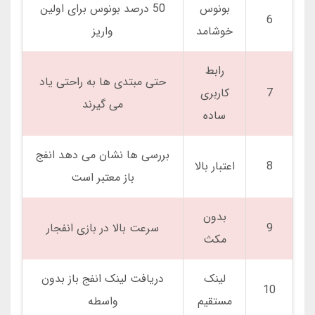
بونوس
50 درصد بونوس برای اولین
6
خوشامد
واریز
رابط
حتی مبتدی ها به راحتی یاد
7
کاربری
می گیرند
ساده
بررسی ها نشان می دهد انفج
8
اعتبار بالا
باز معتبر است
بدون
9
سرعت بالا در بازی انفجار
مکث
لینک
دریافت لینک انفج باز بدون
10
مستقیم
واسطه