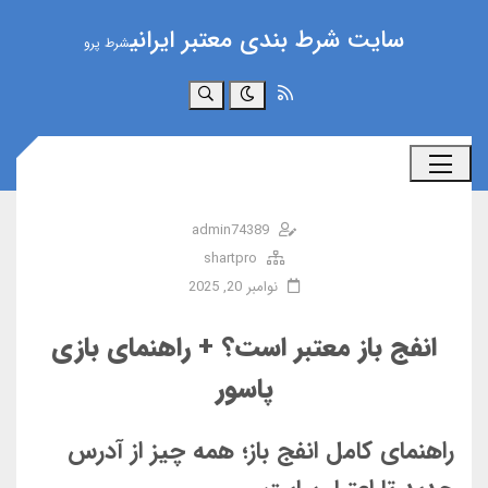
سایت شرط بندی معتبر ایرانی
شرط پرو
جستجو
admin74389
shartpro
نوامبر 20, 2025
انفج باز معتبر است؟ + راهنمای بازی
پاسور
راهنمای کامل انفج باز؛ همه چیز از آدرس