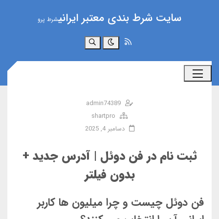
سایت شرط بندی معتبر ایرانی
شرط پرو
جستجو
admin74389
shartpro
دسامبر 4, 2025
ثبت نام در فن دوئل | آدرس جدید +
بدون فیلتر
فن دوئل چیست و چرا میلیون ها کاربر