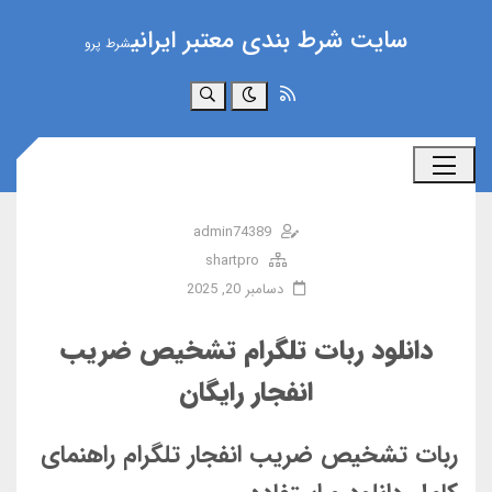
سایت شرط بندی معتبر ایرانی
شرط پرو
جستجو
admin74389
shartpro
دسامبر 20, 2025
دانلود ربات تلگرام تشخیص ضریب
انفجار رایگان
ربات تشخیص ضریب انفجار تلگرام راهنمای