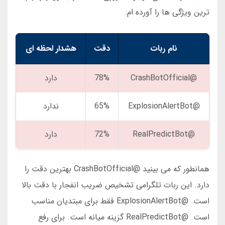
ترین ویژگی ها را آورده ام:
نام ربات
دقت
هشدار لحظه ای
@CrashBotOfficial
78%
دارد
@ExplosionAlertBot
65%
ندارد
@RealPredictBot
72%
دارد
همانطور که می بینید @CrashBotOfficial بهترین دقت را
دارد. این ربات تلگرامی تشخیص ضریب انفجار با دقت بالا
است. @ExplosionAlertBot فقط برای مبتدیان مناسب
است. @RealPredictBot گزینه میانه است. برای رفع