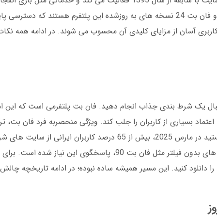
مستقیم یا اپلیکیشن فان بت استفاده کنید. این سایت با سابقه از سال 1395 فعالیت می کند و 
و پشتیبانی 24 ساعته ارائه می دهد. فان بت 90 و فان بت 24 نسخه های به روزشده این پلتفرم هستند 
کاربری آسان از مزایای کلیدی آن محسوب می شوند. در ادامه همه نکات 
بال یک شرط بندی جذاب انجام دهید. فان بت پلتفرمی است که این ام
8 سال سابقه، توانسته اعتماد بسیاری از کاربران را جلب کند. ویژگی منحصربه فرد فان 
متنوع با شرط بندی هوشمندانه است. آیا می دانستید در مارس 2025، بیش از 65 درصد کاربران ای
سرگرمی استفاده می کنند؟ فان بت با ارائه نسخه های بدون فیلتر مثل فان بت 90، پاسخگو
ا دانلود کنید. این مسیر همیشه ساده نبوده؛ در ادامه تاریخچه چالش 