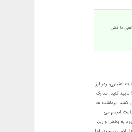
گاهی با کش
 اعتباری، رمز ارز
اید حساب خود را تایید کنید. مدارک
پس از ارسال مدارک، تایید حساب حداکثر 48 ساعت طول می کشد. برداشت ها
(8 صبح تا 8 شب) سریع تر پردازش می شوند. در فان بت 90، برداشت های زیر 5 میلیون تومان در 3 ساعت انجام می
رود به بخش واریز،
 برخی کاربران در فان بت 24 از سرعت پرداخت ها راضی نیستند، اما