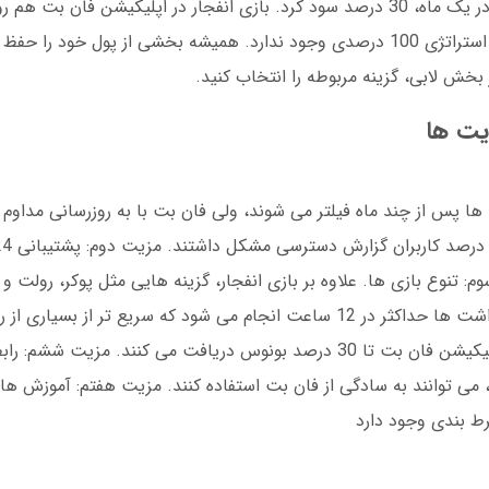
یک دوستم به نام علی این روش را امتحان کرد و در یک ماه، 30 درصد سود کرد. بازی انفجار در اپلیکی
نیازی به بارگذاری مجدد ندارد. یادتان باشد، هیچ استراتژی 100 درصدی وجود ندارد. همیشه بخشی از پو
بخش لابی، گزینه مربوطه را انتخاب کنید.
یت ها
ا پس از چند ماه فیلتر می شوند، ولی فان بت با به روزرسانی مداوم 
 تنوع بازی ها. علاوه بر بازی انفجار، گزینه هایی مثل پوکر، رولت و
مزیت چهارم: سرعت برداشت. در فان بت 90، برداشت ها حداکثر در 12 ساعت انجام می شود که سریع تر
پنجم: بونوس خوش آمدگویی. کاربران جدید در اپلیکیشن فان بت تا 30 درصد بونوس دریافت می کنند.
، می توانند به سادگی از فان بت استفاده کنند. مزیت هفتم: آموزش ه
رط بندی وجود دارد