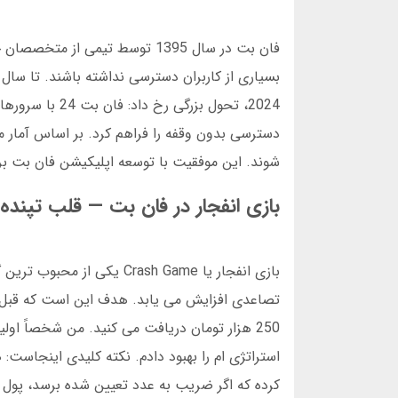
فان بت در سال 1395 توسط تیمی 
2024، تحول بز
شوند. این موفقیت با توسعه اپلیکیشن فان بت برای اندروید و iOS تکمیل شد. حالا با دانلود ساد
بازی انفجار در فان بت — قلب تپنده 
بازی انفجار یا rash Game