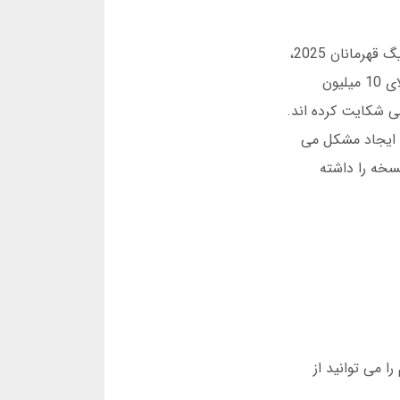
معایب اول: محدودیت در ساعات اوج. در برنامه های مهم ورزشی، đôiکی سرعت کاهش می یابد. یک دوستم در فینال لیگ قهرمانان 2025،
گزارش داد که در اپلیکیشن فان بت تاخیر داشته. عیب دوم: نیاز به تایید هویت برای برداشت های بالا. برای برداشت بالای 10 میلیون
ت 90 از حجم تبلیغات در صفحه اصلی شکایت کرده اند.
 ایجاد مشکل می
سخه را داشته
2 استفاده کنید. لینک مستقیم را می توانید از