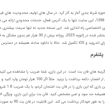
از متخصصان حوزه شرط بندی آغاز به کار کرد. در سال های اولیه، محدودیت های
بسیاری از کاربران دسترسی نداشته باشند. تا سال 1398، این سایت تنها با یک آدرس فعال، خدمات محدودی ار
رگی رخ داد: فان بت 24 با سرورهای اختصاصی راه اندازی شد. این نسخه جدید نه تنها سرعت بی
دسترسی بدون وقفه را فراهم کرد. بر اساس آمار منتشر شده در ژانویه 2025، روزانه 
ه، همیشه در دسترس هستید.
پلتفرم
C یکی از محبوب ترین گزینه های فان بت است. در این بازی، شما ضریب را مشاهده می ک
250 هزار تومان دریافت می ک
کرده که اگر ضریب به عدد تعیین شده برسد، پول