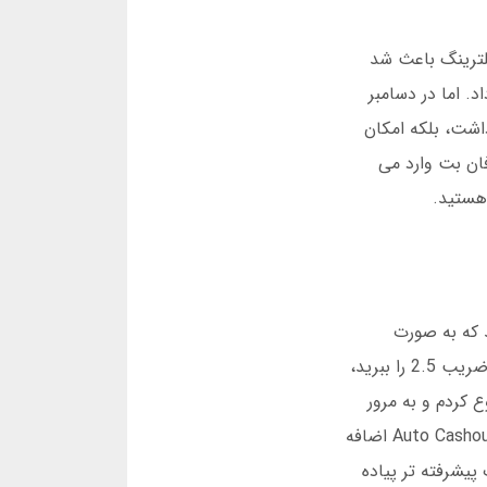
 فیلترینگ باعث شد
ائه می داد. اما در دسامبر
شتری داشت، بلکه امکان
بیش از 30 هزار نفر بدون مشکل به فان بت وارد می
نید که به صورت
تصاعدی افزایش می یابد. هدف این است که قبل از انفجار، دکمه برداشت را بزنید. مثلاً اگر 100 هزار تومان وارد کنید و ضریب 2.5 را ببرید،
نید. من شخصاً اولین باری که این بازی را در فان بت امتحان کردم، با یک ضریب 1.8 شروع کردم و به مرور
استراتژی ام را بهبود دادم. نکته کلیدی اینجاست: همیشه حد سود و ضرر مشخص کنید. فان بت برای این بازی، ویژگی Auto Cashout اضافه
 را به طور خودکار برداشت می کند. این قابلیت در فان بت 90 به صورت پیشرفته تر پیاده