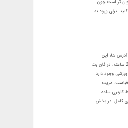
شن فان بت هم روان تر است چون
ل خود را حفظ کنید. برای ورود به
آدرس ها، این
مشکل را کاهش داده است. در اوت 2025، تنها 5 درصد کاربران گزارش دسترسی مشکل داشتند. مزیت دوم: پشتیبانی 24 ساعته. در فان بت
 ورزشی وجود دارد.
 از بسیاری از رقباست. مزیت
 مزیت ششم: رابط کاربری ساده.
ای کامل. در بخش