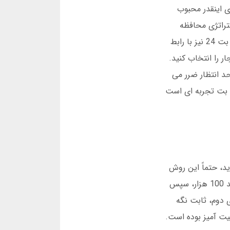
ین بازی اینقدر محبوب
تراتژی محافظه
کارانه، در یک ساعت 5 برابر سرمایه اش را افزایش داد. البته این همیشه اتفاق نمی افتد؛ همیشه ریسک وجود دارد. فان بت 24 نیز با رابط
ر را انتخاب کنید.
 حد انتظار ضرر می
ان بت تجربه ای است
ید، حتماً این روش
را شنیده اید. شما هر بار که ضرر می کنید، شرط را دو برابر می کنید. مثلاً: با 50 هزار تومان شروع می کنید، اگر ضرر کردید 100 هزار، سپس
ناک است. استراتژی دوم، ثابت نگه
برای هر بازی کنار می گذارید. این روش در فان بت 24 بیشتر موفقیت آمیز بوده است.