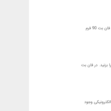
روی دکمه ثبت نام کلیک کنید. ایمیل، شماره موبایل و رمز عبور را وارد کنید. برای ورود بعدی، همین اطلاعات کافی است. فان بت 90 فرم
 بزنید. در فان بت
کیف پول الکترونیکی وجود