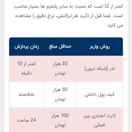
کمتر از 2٪ است که نسبت به سایر پلتفرم ها بسیار مناسب
است. شما قبل از تأیید هر تراکنش، نرخ دقیق را مشاهده
می کنید.
روش واریز
حداقل مبلغ
زمان پردازش
20 هزار
کمتر از 10
تتر (شبکه ترون)
تومان
دقیقه
50 هزار
کیف پول داخلی
بلافاصله
تومان
کارت اعتباری بین
100 هزار
24 ساعت
المللی
تومان