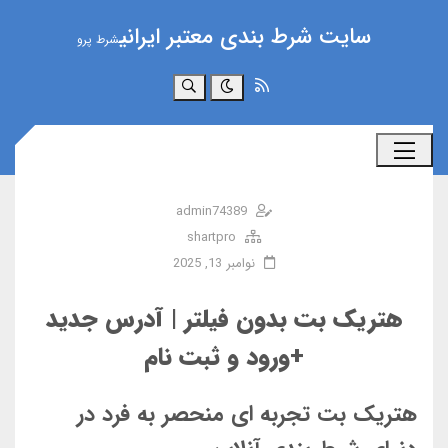
سایت شرط بندی معتبر ایرانی
شرط پرو
جستجو
admin74389
shartpro
نوامبر 13, 2025
هتریک بت بدون فیلتر | آدرس جدید
+ورود و ثبت نام
هتریک بت تجربه ای منحصر به فرد در