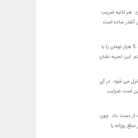
شیم: بیشتر کاربران آی گل برای بازی انفجار می آیند. این بازی چطور است؟ یک ضریب شروع از 1x دارد. هر ثانیه ضریب
ی آنقدر ساده است
وقتی برای اولین بار در آی گل وارد شدم، فقط 10 هزار تومان شارژ کردم. در بازی انفجار، سعی کردم با استراتژی بازی کنم. 5 هزار تومان را با
ر باقی مانده را با ضریب 3x خارج کردم. در کل 17500 تومان داشتم. این تجربه نشان
رل می شود. در آی
ممکن است ضرایب
 من در سال 2024 همه پولش را در یک شب از دست داد. چون
لغ روزانه را