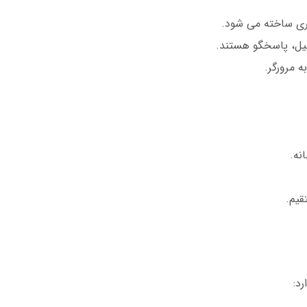
ه مرورگر.
نه.
قیم.
د: