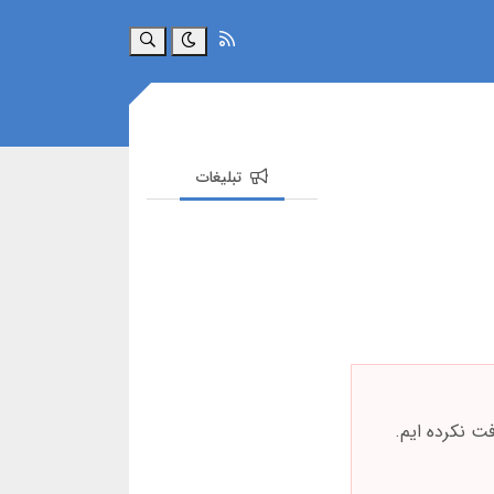
جستجو
تبلیغات
فت نکرده ایم.