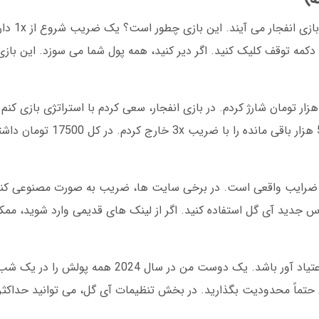
بیایید واقع بین با
ی دکمه توقف کلیک کنید. اگر دیر کنید، همه پول شما می سوزد. این باز
ضریب 1.5x خارج کردم. سود 2500 تومان. بعد 5 هزا
ن ضرایب واقعی است. در برخی سایت ها، ضریب به صورت مصنوعی کنت
 آدرس جدید آی گل استفاده کنید. اگر از لینک های قدیمی وارد شوید، 
نکته دیگر: شرط بندی روی بازی انفجار می تواند اعتیاد آور باشد. یک دوست
حتماً محدودیت بگذارید. در بخش تنظیمات آی گل، می توانید حداکثر مب