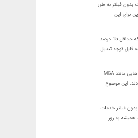
رگ بدون فیلتر به طور
ین برای این
در سال 1401، بر اساس آمار مارس 2025، بیش از 30 سایت خارجی فعال در زمینه شرط بندی چهاربرگ شناسایی شدند که حداقل 15 درصد
ه قابل توجه تبدیل
یکی از تغییرات مهم در سال 1402، ورود سایت هایی با لایسنس مالی معتبر بود. این سایت ها که تحت نظارت سازمان هایی مانند MGA
می کردند. این موضوع
گ بدون فیلتر خدمات
 همیشه به روز