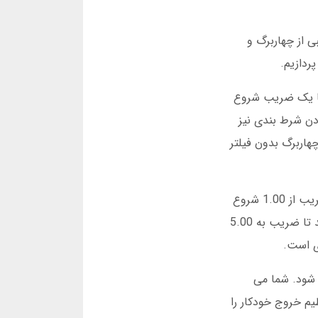
ی از چهاربرگ و
ردازیم.
 با یک ضریب شروع
دن شرط بندی نیز
هاربرگ بدون فیلتر
تصور کنید 100 هزار تومان برای شرط بندی واریز کرده اید. در بازی انفجار، این مبلغ را در یک دور بازی قرار می دهید. ضریب از 1.00 شروع
می شود و به تدریج افزایش می یابد. اگر در ضریب 2.50 خروج کنید، 250 هزار تومان دریافت می کنید. اما اگر صبر کنید تا ضریب به 5.00
ی است.
 شود. شما می
یم خروج خودکار را