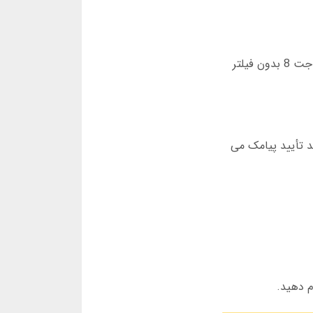
ابتدا وارد آدرس جدید جت 8 شوید. این آدرس را می توانید از کانال تلگرام رسمی دریافت کنید. مطمئن شوید که سایت جت 8 بدون فیلتر
کد تأیید پیامک می
م دهید.