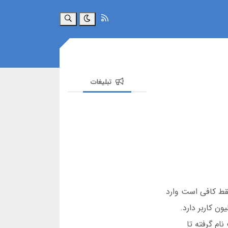
جستجو
تبلیغات
 سایت شرط بندی معتبر و بدون فیلتر هستید، جت 8 گزینه مناسبی است. برای ثبت نام در سایت جت 8 فقط کافی است وارد
م ساده را پر کنید. این سایت از سال 1395 فعالیت خود را آغاز کرده و امروزه بیش از 2 میلیون کاربر دارد.
نام گرفته تا