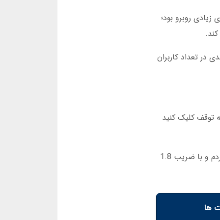
ی زیادی روبرو بود؛
کند.
 بیش از 1.8 میلیون کاربر فعال ماهانه داشت. آمار مارس 2025 نشان می دهد رشد 30 درصدی در تعداد کاربران
 مناسب روی دکمه توقف کلیک کنید
در جت 8 بازی انفجار با گرافیک ساده و بدون تأخیر اجرا می شود. من یک بار 100 هزار تومان در این بازی شرط بندی کردم و با ضریب 1.8
ت ها