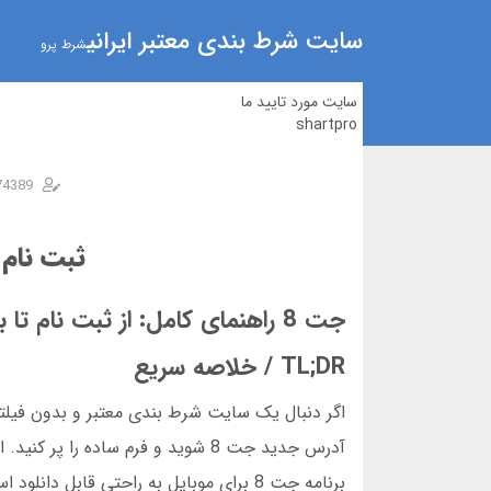
سایت شرط بندی معتبر ایرانی
شرط پرو
سایت مورد تایید ما
shartpro
74389
ثبت نام در جت 8 | آ
جت 8 راهنمای کامل: از ثبت نام تا بازی انفجار در سال 2025
TL;DR / خلاصه سریع
برنامه جت 8 برای موبایل به راحتی قابل 