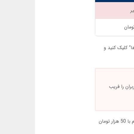
ر
د از ورود به سایت جت 8، روی بخش “بازی ها” کلیک کنید و
 برای دسترسی به بازی انفجار استفاده کنید. سایت های جعلی ممکن است با نام جت 8 کاربران را فریب
در جت 8 بازی انفجار هر دقیقه یک دور جدید شروع می شود. من توصیه می کنم اول با مبالغ کم شروع کنید. یک دوستم با 50 هزار تومان