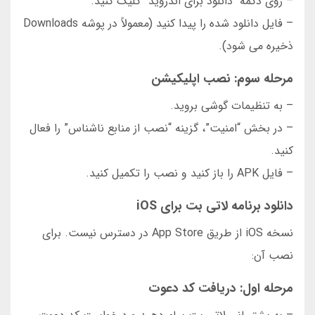
– روی دکمه “دانلود برای اندروید” کلیک کنید.
– فایل دانلود شده را پیدا کنید (معمولاً در پوشه Downloads
ذخیره می شود).
مرحله سوم: نصب اپلیکیشن
– به تنظیمات گوشی بروید.
– در بخش “امنیت”، گزینه “نصب از منابع ناشناس” را فعال
کنید.
– فایل APK را باز کنید و نصب را تکمیل کنید.
دانلود برنامه لاتی بت برای iOS
نسخه iOS از طریق App Store در دسترس نیست. برای
نصب آن:
مرحله اول: دریافت کد دعوت