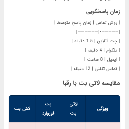
زمان پاسخگویی
| روش تماس | زمان پاسخ متوسط |
|—————-|——————|
| چت آنلاین | 1.5 دقیقه |
| تلگرام | 4 دقیقه |
| ایمیل | 8 ساعت |
| تماس تلفنی | 12 دقیقه |
مقایسه لاتی بت با رقبا
لاتی
بت
ویژگی
کش بت
بت
فوروارد