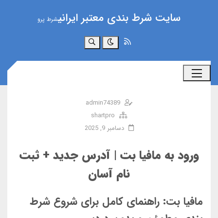
سایت شرط بندی معتبر ایرانی
شرط پرو
جستجو
admin74389
shartpro
دسامبر 9, 2025
ورود به مافیا بت | آدرس جدید + ثبت
نام آسان
مافیا بت: راهنمای کامل برای شروع شرط