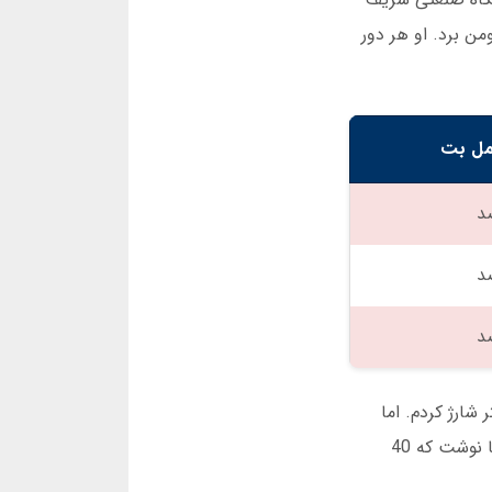
ند. یکی از دوستانم در مارس 2025 با روش تقسیم سرمایه 20 میلیون تومن برد. او هر دور
مل بت
کد هدیه مل بت استفاده کنید. من با کد 4DABF 15 درصد بیشتر شارژ کردم. اما
هشدار می دهم: هرگز بیشتر از 5 درصد سرمایه کل خود را در یک دور شرط نبندید. در دسامبر 2024، یک کاربر در فروم ها نوشت که 40