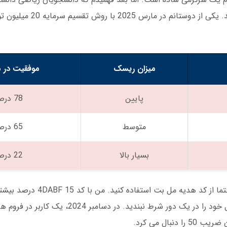
استراتژی های پیچیده ای برای آن طراحی کرده ا
میزان ریسک
موفقیت در 
پایین
78 درصد
متوسط
65 درصد
بسیار بالا
22 درصد
اگر می خواهید در بازی انفجار موفق شوید، باید حتما از 