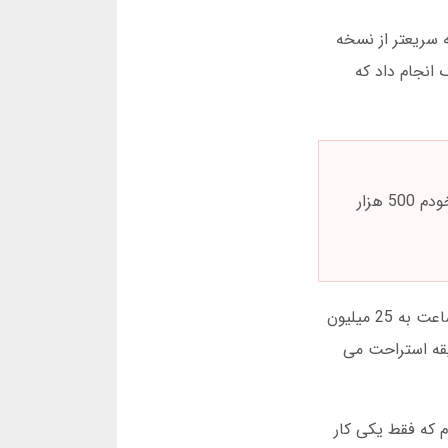
ای بازی انفجار ضروری است. من 6 ماه تست کردم و فهمیدم که نسخه موبایلی حدود 2 ثانیه سریعتر از نسخه
20، مل بت یک بروزرسانی بزرگ انجام داد که
هیچ راهکاری برای پیش بینی انفجار وجود ندارد. سایت هایی که خودکارسازی وعده می دهند کلاهبردار هستند. من خودم 500 هزار
در مل بت، بانک رول (Bank Roll) شما خیلی مهم است. یک بار دیدم یک کاربر با 2 میلیون تومن شروع کرد و بعد از 2 ساعت به 25 میلیون
روی ضریب 2 تا 3 کار می کرد. او به من گفت: “هر وقت احساس کردم بدنم داغ شده، 15 دقیقه استراحت می
 2025، من 3 لینک مختلف را تست کردم که فقط یکی کار