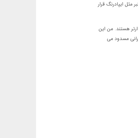
 مثل ایپادرنگ قرار
ایدارتر هستند. من این
د سایت مل بت نمی شوید، حتما شبکه خود را بررسی کنید. گاهی ISP های ایرانی مسدود می