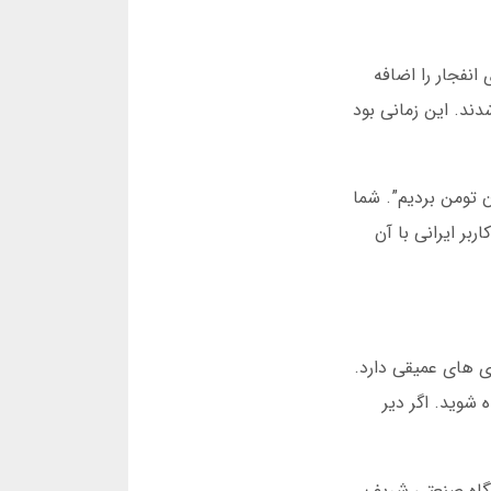
 سازمان مالی کوراسائو شروع به کار کرد. ابتدا فقط شرط بندی ورزشی داشت. در 1398 بازی انفجار را اضافه
ی مواجه شدند. این زمانی بود
بکه های اجتماعی پر از تبلیغات مل بت است. دوستتان می گوید: “من دیروز 5 میلیون تومن بردیم”. شما
بر ایرانی با آن
ی های عمیقی دارد.
برنده شوید. اگر دیر
نشگاه صنعتی شریف