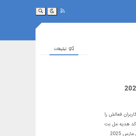
جستجو
تبلیغات
شنا شدم. این سایت شرط بندی بازی انفجار را معرفی کرد که الان 80 درصد کاربران فعالش را
ر با کد هدیه مل بت
شروع کردم. اپلیکیشن اندروید آن بدون نیاز به فیلترشکن کار می کند. این مقاله 4000 کلمه ای تمام نکات را با آمار دقیق مارس 2025