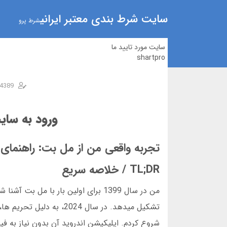
سایت شرط بندی معتبر ایرانی
شرط پرو
سایت مورد تایید ما
shartpro
4389
ورود به سا
تجربه واقعی من از مل بت: راهنمای جا
TL;DR / خلاصه سریع
تشکیل میدهد. در سال 024