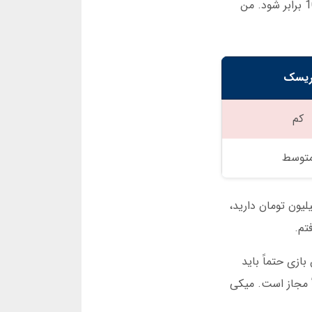
در بازی انفجار، استراتژی مهم است. بعضی کاربران همیشه در ضریب 1.5 خروج می کنند. بعضی ها ریسک می کنند تا 10 برابر شود. من
یسک
کم
توسط
لیون تومان دارید،
تم.
ازی حتماً باید
ً مجاز است. میکی