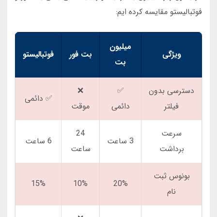
فوتبالیستو مقایسه کرده ایم:
میلیون
ویژگی
بت فور
فوتبالیستو
بت
دسترسی بدون
✅
❌
✅ دائمی
فیلتر
دائمی
موقت
سرعت
24
3 ساعت
6 ساعت
برداشت
ساعت
بونوس ثبت
15%
10%
20%
نام