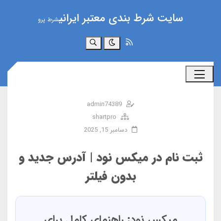
سایت شرط بندی معتبر ایرانی
شرط پرو
جستجو
admin74389
shartpro
دسامبر 15, 2025
ثبت نام در میکس نود | آدرس جدید و
بدون فیلتر
میکس نود: راهنمای کامل برای