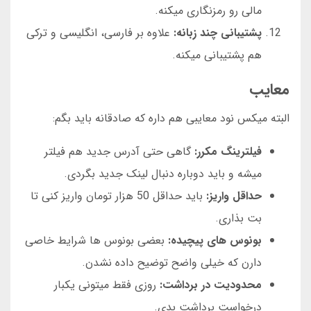
مالی رو رمزنگاری میکنه.
پشتیبانی چند زبانه:
علاوه بر فارسی، انگلیسی و ترکی
هم پشتیبانی میکنه.
معایب
البته میکس نود معایبی هم داره که صادقانه باید بگم:
فیلترینگ مکرر:
گاهی حتی آدرس جدید هم فیلتر
میشه و باید دوباره دنبال لینک جدید بگردی.
حداقل واریز:
باید حداقل 50 هزار تومان واریز کنی تا
بت بذاری.
بونوس های پیچیده:
بعضی بونوس ها شرایط خاصی
دارن که خیلی واضح توضیح داده نشدن.
محدودیت در برداشت:
روزی فقط میتونی یکبار
درخواست برداشت بدی.