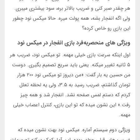
هر چقدر صبر کنی و ضریب بالاتر بره، سود بیشتری میبری.
ولی اگه انفجار بشه، همه پولت میره. حالا میکس نود چطور
این بازی رو خاص کرده؟
ویژگی های منحصربه‌فرد بازی انفجار در میکس نود
اول اینکه سرعت بازی خیلی مهمه. تو میکس نود، ضریب هر
۵ ثانیه تغییر میکنه. یعنی باید سریع تصمیم بگیری. دوست
من حسین یه بار گفت: «من دیروز تو میکس نود ۲۰۰ هزار
تومان گذاشتم، ضریب رسید به ۳.۵، ولی یه لحظه تعلل
کردم که دستم لمس صفحه نشد. انفجار شد و همه چیز
رفت.» این نشون میده که تو این بازی، کنترل اعصاب خیلی
مهمه.
ویژگی دوم سیستم آماره. میکس نود بهت نشون میده که
ضریب های قبلی چطور بوده. این آمار کمک میکنه تصمیمات