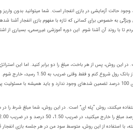
د، وجود حالت آزمایشی در بازی انفجار است. شما میتوانید بدون واریز و
 ویژگی به خصوص برای کسانی که تازه با مفهوم بازی انفجار آشنا شدها
شی بازی کردم تا با روند آن آشنا شوم. این دوره آموزشی غیررسمی، بسیاری از 
روش های معروف، روش Martingale است. در این روش، پس از هر باخت، مبلغ را دو برابر کنید. اما این اس
زیادی دارد. من خودم ترجیح میدهم با 10 درصد از بانک رول شروع کنم و فقط و
بلندمدت سودآورتر بوده است. البته، هیچ استراتژی 100 درصد تضمین شدهای وجود ندارد و باید همیشه با
استفاده میکنند، روش “پله ای” است. در این روش، شما مبلغ شرط را د