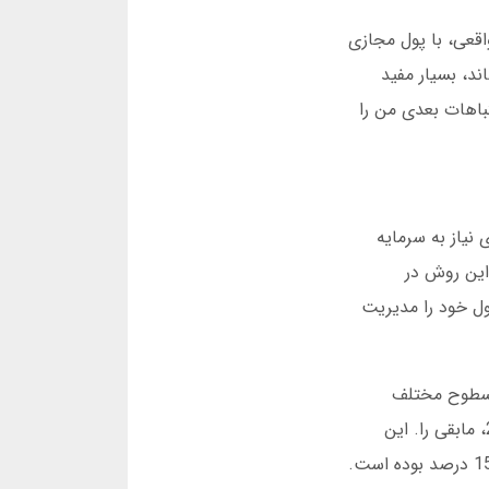
اقعی، با پول مجازی
ند، بسیار مفید
اشتباهات بعدی من را
تراتژی نیاز به سرمایه
قتی ضریب به 1.50 رسید، خارج شوم. این روش در
 مسئولیت پول خود را مدیریت
ر سطوح مختلف
ضریب تغییر میدهید. مثلا در ضریب 1.20، 30 درصد مبلغ را خارج میکنید، در ضریب 1.50، 50 درصد و در ضریب 2.00، مابقی را. این