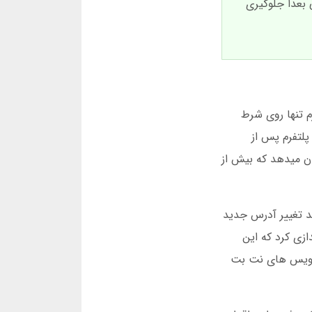
 بعدا جلوگیری
راه، این پلتفرم تنها روی شرط
ال کاربران، بخش بازی انفجار و کازینویی نیز به آن اضافه شد. در دسامبر 2024، این پلتفرم پس از
خدمات خود را گسترش داد و ظرفیت پردازش تراکنش ها را دو برابر کرد. آمار مارس 2025 نشان میدهد که بیش از
د تغییر آدرس جدید
صاصی خود را راهاندازی کرد که این
 از طریق اپلیکیشن به سرویس های نت بت