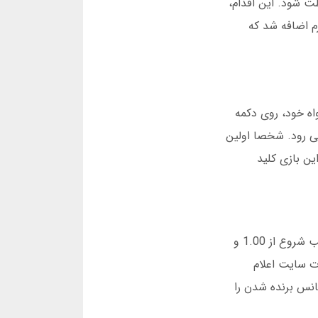
فظت شود. این اقدام،
صنوعی به پلتفرم اضافه شد که
اه خود، روی دکمه
می رود. شخصا اولین
سی صبر در این بازی کلید
حداقل مبلغ شرط در بازی انفجار 5 هزار تومان است. شما میتوانید حداکثر 50 میلیون تومان در هر دور شرکت کنید. ضریب شروع از 1.00 و
ت سایت اعلام
نس برنده شدن را