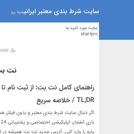
سایت شرط بندی معتبر ایرانی
شرط پرو
سایت مورد تایید ما
shartpro
4389
نت بت
راهنمای کامل نت بت: از ثبت نام تا ب
TL;DR / خلاصه سریع
ب
پایه را وارد کنی. آدرس جدید نت بت همیشه در کان