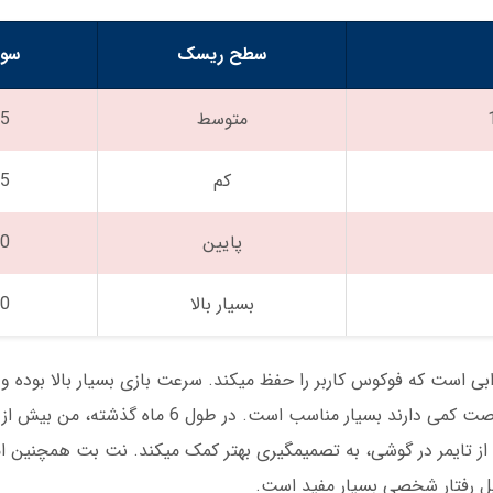
سطح ریسک
سود
متوسط
25 د
کم
15 د
پایین
20 د
بسیار بالا
40 د
 از تایمر در گوشی، به تصمیمگیری بهتر کمک میکند. نت بت همچنین 
لیل رفتار شخصی بسیار مفید است.