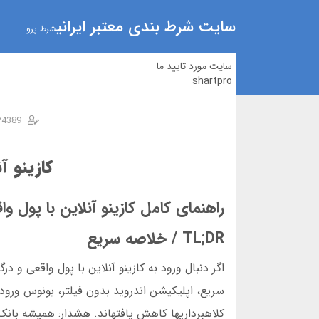
سایت شرط بندی معتبر ایرانی
شرط پرو
سایت مورد تایید ما
shartpro
74389
کازینو آ
راهنمای کامل کازینو آنلاین با پول و
TL;DR / خلاصه سریع
اگر دنبال ورود به کازینو آنلاین با پول واقعی و
کلاهبرداریها کاهش یافتهاند. هشدار: همیشه بانک 