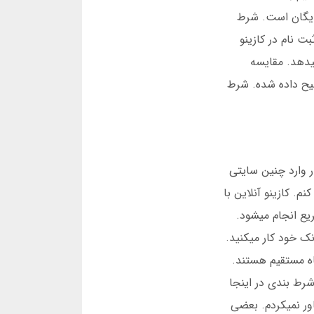
 رایگان است. شرط
جوزها را بررسی کنید. ثبت نام در کازینو
ی و پشتیبانی 24 ساعته آرامش خاطر میدهد. مقایسه
ضیح داده شده. شرط
ر وارد چنین سایتی
. کازینو آنلاین با
ریع انجام میشود.
انک خود کار میکنید.
ان داد 78 درصد کاربران به دنبال درگاه مستقیم هستند.
شرط بندی در اینجا
یز کردم. ظرف 3 دقیقه در حسابم بود. باور نمیکردم. بعضی