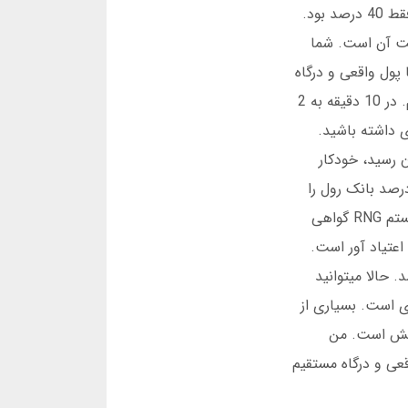
است. در دسامبر 2024، آمار نشان داد 65 درصد کاربران بیشترین زمان را روی انفجار میگذرانند. این عدد در سال 1403 فقط 40 درصد بود.
عت آن است. شما
پول واقعی و درگاه
مستقیم این بازی را بهترین حالت دارد. من شخصا بیشتر وقت خود را اینجا میگذرانم. یک بار 500 هزار تومان واریز کردم. در 10 دقیقه به 2
 داشته باشید.
ن رسید، خودکار
د. این ویژگی بسیار مهم است. شرط بندی مسئولانه کنید. بانک رول تان را تقسیم کنید. مثلا هر دور فقط 1 درصد بانک رول را
شرط کنید. کازینو آنلاین با پول واقعی و درگاه مستقیم شانس برد شما را یکسان نگه میدارد. هیچ تقلبی وجود ندارد. سیستم RNG گواهی
اعتیاد آور است.
 مارس 2025، آپدیت جدیدی اضافه شد. حالا میتوانید
ی است. بسیاری از
تبخش است. من
قعی و درگاه مستقیم