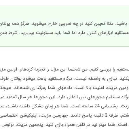
 باشید. مثلا تعیین کنید در چه ضریبی خارج میشوید. هرگز همه پولتان 
 مستقیم ابزارهای کنترل دارد اما شما باید مسئولیت بپذیرید. شرط بندی
ه مستقیم را بررسی کنیم. من شخصا این مزایا را تجربه کردهام. اولین مز
اعت طول میکشد. دومین مزیت، امنیت بالا است. دادههای شما رمزگذاری شدهاند. هی
 و درگاه مستقیم مجوزهای بین المللی دارد. این مجوزها هر سال تمدید م
2025، آخرین مجوزها را دریافت کردند. سومین مزیت، پشتیبانی 24 ساعته است. شما هر زمان مشکل دا
پاسخ سریع است. من یک بار نیمه شب مشکل داشتم. ظرف 2 دقیقه پاسخ دادند. چهارمین مزیت، اپلیکیش
گان است. شما میتوانید در تلفن همراه بازی کنید. پنجمین مزیت، بونو