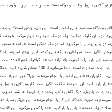
ینو آنلاین با پول واقعی و درگاه مستقیم جای خوبی برای سرگرمی اس
ل واقعی و درگاه مستقیم، بازی انفجار است. این بازی چطور است؟ بیایید
ید. روی آن کلیک میکنید. یک موشک شروع به پرواز میکند. هرچه بالا
د. مثلا اگر در ضریب 2 خارج شوید، دو برابر پولتان را میگیرید. اما موشک ممکن است هر لحظه م
جان انگیز است. من اولین بار که بازی کردم، لرزان بودم. اما بعد یاد گ
مستقیم این بازی را با کیفیت بالا ارائه میدهد. گرافیک فوق العاده است
ی از کاربران فقط بازی انفجار را انجام میدهند. چرا؟ چون سریع است
5 ثانیه طول میکشد. شما میتوانید در یک ساعت ۱۰۰ بار بازی کنید. این سرعت شگفت انگیز است. کازینو آنلاین با
دارد. در بازیهای دیگر گاهی تأخیر وجود دارد. اینجا نه. شما ضریب ر
گر به 1.5 رسید خارج شوم. سیستم به صورت خودکار این کار را انجام میدهد. این ویژگی بسیا
میتوانید چندین شرط بندی همزمان داشته باشید. مثلا در یک صفحه 5 بازی را باز کنید. همه را کنترل می