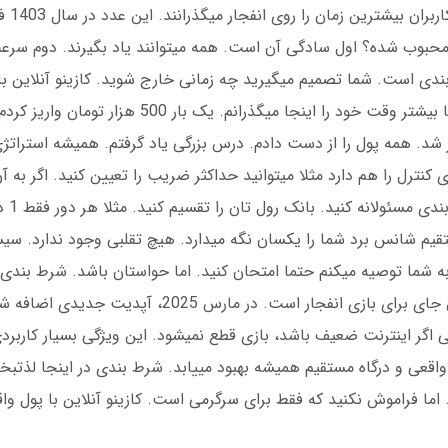
محبوب شده؟ اول سادگی آن است. همه میتوانند یاد بگیرند. دوم سر
بندی است. شما تصمیم میگیرید چه زمانی خارج شوید. کازینو آنلاین با 
شد. همه پول را از دست دادم. درس بزرگی یاد گرفتم. همیشه استراتژی
ای کنترل را هم دارد مثلا میتوانید حداکثر ضریب را تعیین کنید. اگر به آ
خارج میشوی
به شما توصیه میکنم حتما امتحان کنید. اما حواستان باشد. شرط بندی 
کازینو آنلاین با پول واقعی و درگاه مستقیم بهترین جای برای بازی انفجار است. در
ی اگر اینترنت ضعیف باشد، بازی قطع نمیشود. این ویژگی بسیار کاربرد
ول واقعی و درگاه مستقیم همیشه بهبود مییابد. شرط بندی در اینجا لذ
اما فراموش نکنید که فقط برای سرگرمی است. کازینو آنلاین با پول وا