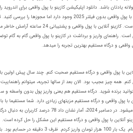
انه یادتان باشد. دانلود اپلیکیشن کازینو با پول واقعی برای اندروید
بندی لذت بخش باشد نه استرس زا. کازینو آنلاین با پول واقعی بدون فیلتر 2025 وجود دارد اما م
آنلاین با پول واقعی + هدیه ورودی انگیزه خوبی است. کازینو آنلاین با پول واقع
است. راهنمای واریز و برداشت در کازینو با پول واقعی گام به گام تو
 واقعی و درگاه مستقیم بهترین تجربه را میدهد.
نلاین با پول واقعی و درگاه مستقیم صحبت کنم. چند سال پیش اولین با
. همه چیز عجیب بود. الان بعد از سالها تجربه، میتوانم راهنماییت کنم
توانید برنده شوید. درگاه مستقیم هم یعنی واریز پول بدون واسطه و س
این با پول واقعی و درگاه مستقیم مزیتهای زیادی دارد. شما مستقیما با ب
امنیت بیشتری دارید. پرداختهایتان سریعتر انجام میشود. در دسامبر 2024، آمار نش
نو آنلاین با پول واقعی و درگاه مستقیم این مشکل را حل کرده است. 
لذتبخش است. من شخصا چندین بار تجربه کردهام. یک بار 100 هزار تومان وار