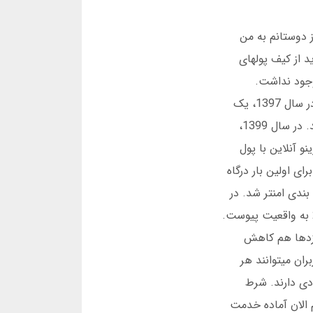
. یکی از دوستانم به من
د از کیف پولهای
وجود نداشت.
درگاههای بانکی مستقیم نبود. باید از طریق افراد واسطه واریز میکردیم. این خطرناک بود. بسیاری کلاهبرداری میشدند. در سال 1397، یک
سایت به نام بت فوروارد ایجاد شد. برای اولین بار درگاه مستقیم داشت. اما مجوز نداشت. بسیاری با مشکل مواجه شدند. در سال 1399،
15 درصد کارمزد میپرداختید. کازینو آنلاین با پول
را داشتند. برای اولین بار درگاه
دند. شرط بندی امنتر شد. در
سال 1402، اپلیکیشن موبایل هم اضافه شد. دیگر نیازی به فیلترشکن نبود. کازینو آنلاین با پول واقعی بدون فیلتر 2025 به واقعیت پیوست.
کارمزدها هم کاهش
یبانی 24 ساعته هم فعال شده. کاربران میتوانند هر
دی دارند. شرط
م الان آماده خدمت