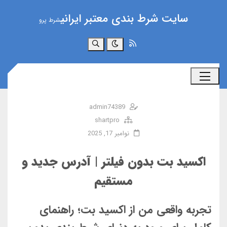
سایت شرط بندی معتبر ایرانی
شرط پرو
جستجو
admin74389
shartpro
نوامبر 17, 2025
اکسید بت بدون فیلتر | آدرس جدید و
مستقیم
تجربه واقعی من از اکسید بت؛ راهنمای