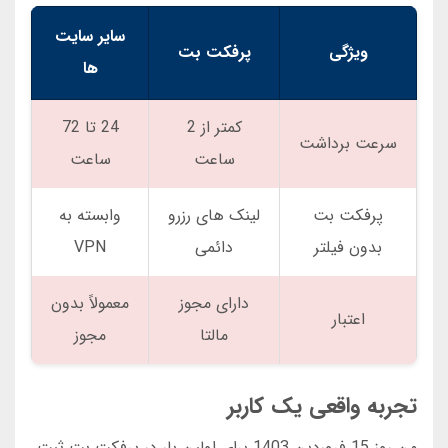
سایر سایت
ویژگی
پرفکت بت
ها
کمتر از 2
24 تا 72
سرعت برداشت
ساعت
ساعت
پرفکت بت
لینک های رزرو
وابسته به
بدون فیلتر
دائمی
VPN
دارای مجوز
معمولاً بدون
اعتبار
مالتا
مجوز
تجربه واقعی یک کاربر
من روز 15 فروردین 1403 برای اولین بار در پرفکت بت ثبت