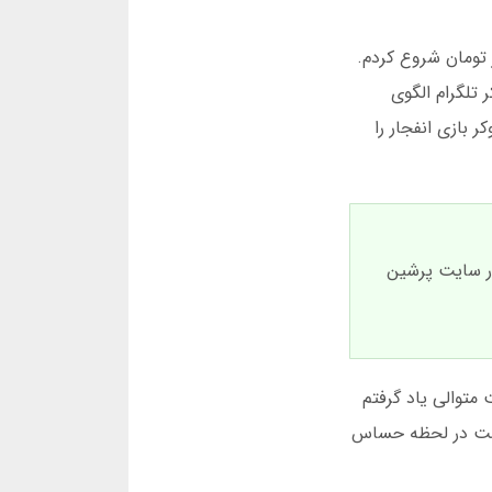
ی انفجار شرط بندی کنید. بهتر است با مبالغ کم شروع کنید. من شخصا اولین بار با 10 هزار تومان شروع کردم.
وکر تلگرام الگوی
که سایت پرشین پوکر بازی انفجار را
درصد شانس دارد که زودتر منفجر شود. این آمار از داده های 10000 بازی در سایت پرشین
ین بار بازی انفجار را دیدم، فکر کردم می توانم به راحتی پول دربیاورم. اما بعد از 3 باخت متوالی یاد گرفتم
است در لحظه حساس