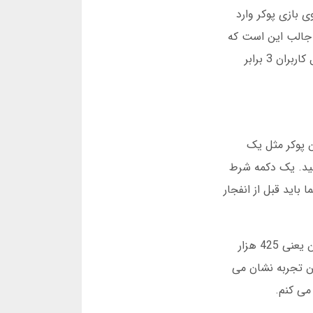
 روی بازی پوکر وارد
 سال فعالیت خود 20000 کاربر داشت. یک چیز جالب این است که
در آبان 1396 پرشین پوکر یک آپدیت بزرگ انجام داد و بازی انفجار را به پلتفرم اضافه کرد. این تصمیم باعث شد استقبال کاربران 3 برابر
ن پوکر مثل یک
ید. یک دکمه شرط
ورت خودکار یک ضریب بین 1 تا 100 ایجاد می کند. شما باید قبل از انفجار
یک روز دوستم محمد گفت دوست دارد بازی انفجار را امتحان کند. او 50 هزار تومان شرط بست و ضریب 8.5 گرفت. این یعنی 425 هزار
ن تجربه نشان می
می کنم.