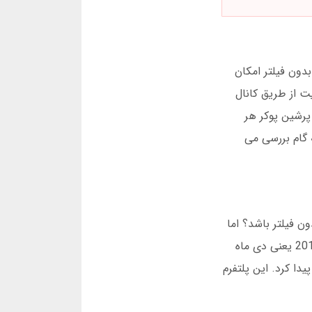
یق لینک های بدون فیلتر امکان
یت از طریق کانال
 پرشین پوکر هر
ه گام بررسی می
ن فیلتر باشد؟ اما
دوستم توضیح داد که پرشین پوکر یک پلتفرم خارجی است که با سرورهای جدید فعالیت می کند. این سایت در ژانویه 2016 یعنی دی ماه
زی انفجار شهرت پیدا کرد. این پلتفرم