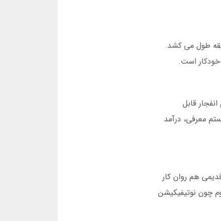
به ها در سایت های شرط بندی، تأخیر در برداشت است. در پرس پوکر، این فرآیند کمتر از 5 دقیقه طول می کشد.
ازی انفجار قابل
ی شود. این سیستم معرفی، درآمد
کمتر از 15 مگابایت) روی گوشی های قدیمی هم روان کار
م چون نوتیفیکیشن