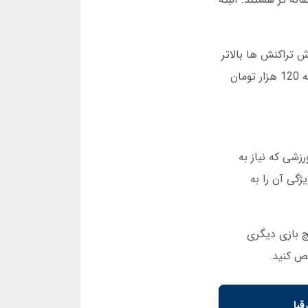
 تراکنش ها بالاتر
است و استرس کمتری دارید. در یک رویداد واقعی، من در ساعت 2 بامداد با 30 هزار تومان شروع کردم و در 15 دقیقه به 120 هزار تومان
شی که نیاز به
گی آن را به
ین حس را هیچ بازی دیگری
ص کنید.
با