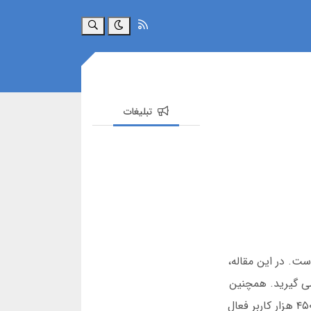
جستجو
تبلیغات
ت. در این مقاله،
می گیرید. همچنین
بازی انفجار، بونوس ها، و راه حل های ورود به سایت پرس پوکر را بررسی می کنیم. بر اساس آمار مارس 2025، بیش از ۴۵۰ هزار کاربر فعال