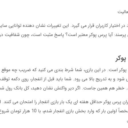
عالیت
ر اختیار کاربران قرار می گیرد. این تغییرات نشان دهنده توانایی سای
 پرسند: آیا پرس پوکر معتبر است؟ پاسخ مثبت است، چون شفافیت در 
پوکر
پوکر است. در این بازی، شما شرط بندی می کنید که ضریب چه موقع 
در نظر بگیرید: ضریب از 1x شروع می شود و به تدریج بالا می رود. شما باید قبل از انفجار، روی د
. خطر هم همین جاست. اگر دیر واکنش نشان دهید، کل بانک رول شم
ارس 2025، بیش از 60 درصد کاربران پرس پوکر حداقل هفته ای یک بار بازی انفجار را امتحان می کن
سادگی و هیجان بالا، طرفداران زیادی دارد. من شخصاً اولین بار که 
.