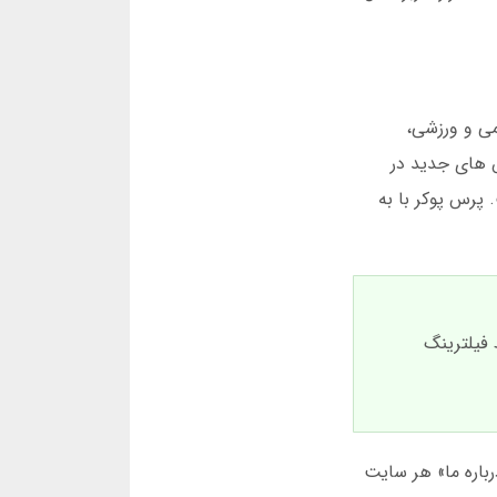
زی های سرگرمی و ورزشی،
س های جدید در
پرس پوکر با به
 فیلترینگ
رباره ما» هر سایت