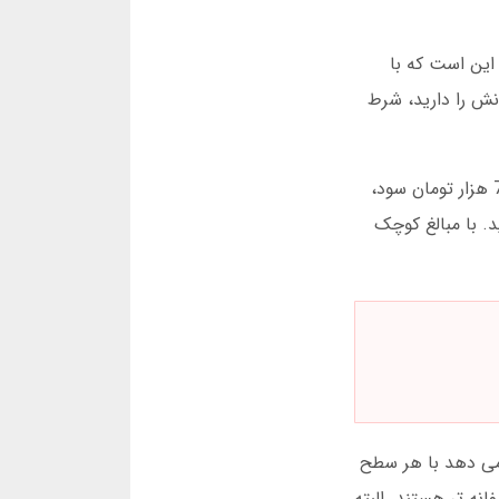
 این است که با
نش را دارید، شرط
استراتژی «تثبیت سود» یکی از راهکارهای موفق است. برای مثال، اگر با 50 هزار تومان شروع کردید، بعد از رسیدن به 70 هزار تومان سود،
د. با مبالغ کوچک
وع به کاربران امکان می دهد با هر سطح
ه تر هستند. البته