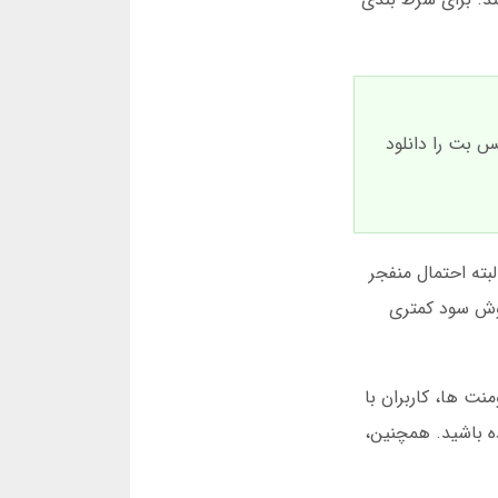
س بت را دانلود
ت. گاهی ضرایب تا 100 برابر هم می رسند. البته احتمال منفجر
ً همیشه در ضریب 2 توقف می کنند. این روش سود کمتری
ت ها، کاربران با
ه باشید. همچنین،