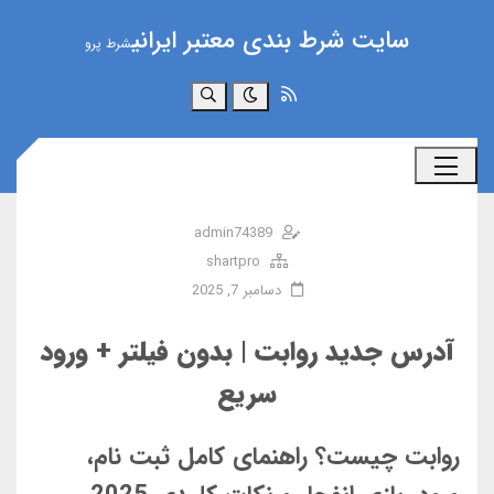
سایت شرط بندی معتبر ایرانی
شرط پرو
جستجو
admin74389
shartpro
دسامبر 7, 2025
آدرس جدید روابت | بدون فیلتر + ورود
سریع
روابت چیست؟ راهنمای کامل ثبت نام،