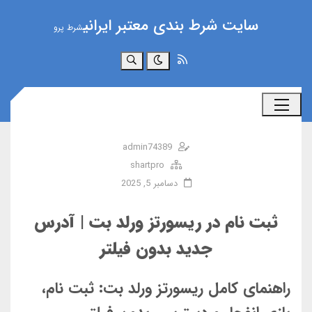
سایت شرط بندی معتبر ایرانی
شرط پرو
جستجو
admin74389
shartpro
دسامبر 5, 2025
ثبت نام در ریسورتز ورلد بت | آدرس
جدید بدون فیلتر
راهنمای کامل ریسورتز ورلد بت: ثبت نام،