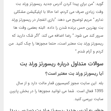
گوید: “من برای پیدا کردن آدرس جدید ریسورتز ورلد بت
وقت زیادی صرف می کردم، اما حالا با اپلیکیشن مشکلی
ندارم.” مریم توضیح می دهد: “بازی انفجار در ریسورتز ورلد
بت بهترین حس برنده شدن را داده. البته بعضی وقت ها
سرور کند می شود.” رضا اضافه می کند: “اگر شک دارید که
ریسورتز ورلد بت معتبر است، حتما مجوزها را چک کنید. من
کردم و آرام شدم.”
سوالات متداول درباره ریسورتز ورلد بت
آیا ریسورتز ورلد بت معتبر است؟
بله. این سایت مجوز کمیسیون قمار مالت دارد و از سال
1395 فعال است. شما می توانید مجوزها را در بخش پایین
سایت بررسی کنید.
چطور به آدرس جدید ریسورتز ورلد بت دسترسی پیدا