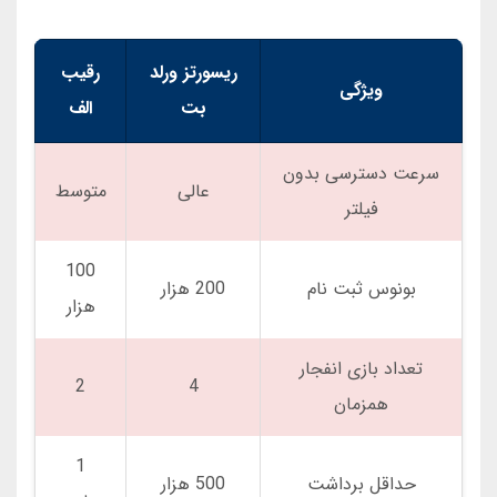
ریسورتز ورلد
رقیب
ویژگی
بت
الف
سرعت دسترسی بدون
عالی
متوسط
فیلتر
100
بونوس ثبت نام
200 هزار
هزار
تعداد بازی انفجار
2
4
همزمان
1
حداقل برداشت
500 هزار