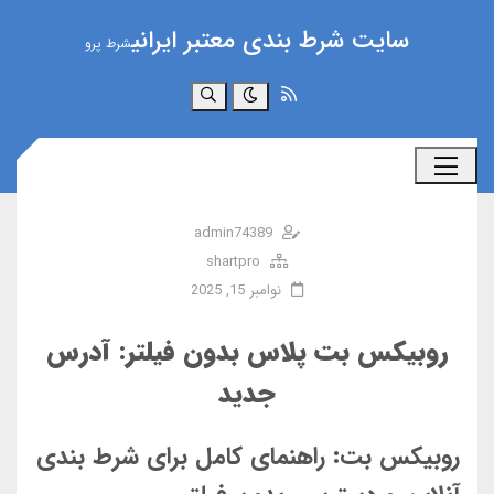
سایت شرط بندی معتبر ایرانی
شرط پرو
جستجو
admin74389
shartpro
نوامبر 15, 2025
روبیکس بت پلاس بدون فیلتر: آدرس
جدید
روبیکس بت: راهنمای کامل برای شرط بندی