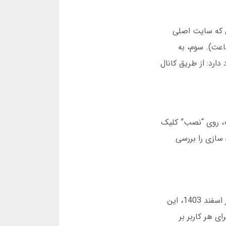
یشن وارد شدم در حالی که سایت اصلی
عدم نیاز به VPN. دوم، مصرف پایین باتری (فقط 8 درصد در ساعت). سوم، به
ت، دو راه وجود دارد: از طریق کانال
صب، روی “نصب” کلیک
 سازی را بررسی
کانال تلگرام شیر بت (@ShirbetOfficial) تنها یک کانال اطلاع رسانی نیست؛ یک اکوسیستم کامل برای کاربران است. در اسفند 1403، این
ی هر کاربر بر