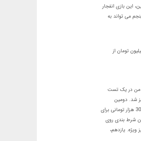
نین، این بازی انفجار
 مثال، اگر در ثانیه اول ضریب 1.2 باشد، در ثانیه پنجم می تواند به
ت اعتیادآور است. آمار مارس 2025 نشان می دهد 30 درصد کاربران جدید در یک ماه اول بیش از 3 میلیون تومان از
 است. من در یک تست
م. در ساعت 15:05، پول به حسابم واریز شد. دومین
مزیت، پشتیبانی فارسی زبان 24 ساعته است. سومین مورد، اپلیکیشن اندروید بدون نیاز به VPN. چهارم، بونوس ورود 300 هزار تومانی برای
ان شرط بندی روی
 ویژه. یازدهم،