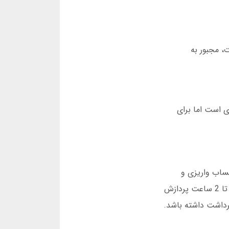
یر این صورت، مجبور به
ی است اما برای
 حساب واریزی و
حواله بانکی. برای واریز حداقل 10 هزار تومان نیاز است. حداکثر مبلغ روزانه 500 میلیون تومان است. برداشت ها بین 1 تا 2 ساعت پردازش
رمزد کسر می شود. هر کاربر حق دارد در روز حداکثر 3 درخواست برداشت داشته باشد.