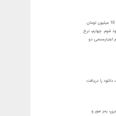
با وجود مزایا، شیر بت چند ضعف دارد. اولین مشکل، عدم پشتیبانی رسمی از iOS است. دوم، محدودیت برداشت روزانه 10 میلیون تومان.
تم وارد حساب کاربری خود شوم. چهارم، نرخ
م اعتبارسنجی دو
 دانلود را دریافت
ی، رمز عبور و