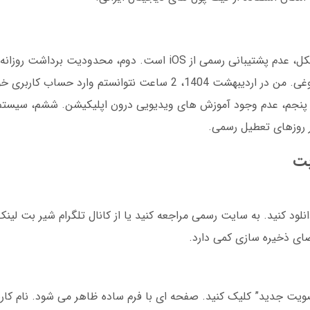
سوم، گاهی قطعی ناگهانی سرویس در ساعات شلوغی. من در اردیبهشت 1404، 2 ساعت نتوانس
جیتال. پنجم، عدم وجود آموزش های ویدیویی درون اپلیکیشن. ششم، سیست
روزهای تعطیل رسمی.
بت
انلود کنید. به سایت رسمی مراجعه کنید یا از کانال تلگرام شیر بت لینک
ویت جدید” کلیک کنید. صفحه ای با فرم ساده ظاهر می شود. نام کاربر