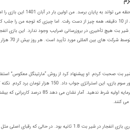
رم
تومان واریز کردم و با ضریب 1.5 شروع کردم. بعد از 10 دقیقه، همه چیز از دست رفت. اما چیزی که توجه م
یر بت هیچ تأخیری در بروزرسانی ضرایب وجود ندارد. این بازی انفجا
RNG (تولید کننده اعداد تصادفی
یر بت صحبت کردم. او پیشنهاد کرد از روش “مارتینگل معکوس” استفاده
هر برد، مبلغ شرط را 20 درصد افزایش دهم. در دور سوم بازی، این استراتژی جواب 
در بازی انفجار شیر بت، هرگز بیش از 10 درصد سرمایه اولیه شرط ندهید. آما
ی کنند.
در یک مقایسه عملی در دسامبر 2024، زمان بارگذاری بازی انفجار در شیر بت 1.8 ثانیه بود. د