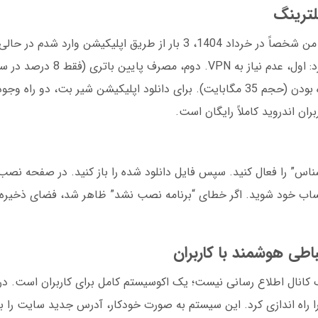
لترینگ
اپلیکیشن شیر بت یک نجات بخش واقعی است. من شخصاً در خرداد 1404، 3 بار از طریق اپلیک
فیلتر بود. این اپلیکیشن 4 ویژگی منحصربه‌فرد دارد: اول، 
روزرسانی خودکار آدرس های جدید. چهارم، فشرده بودن (حجم 35 مگابایت). برای دانلود اپلیکیشن شیر ب
ان اندروید کاملاً رایگان است.
ناشناس” را فعال کنید. سپس فایل دانلود شده را باز کنید. در صفحه ن
د حساب خود شوید. اگر خطای “برنامه نصب نشد” ظاهر شد، فضای ذخیره
طی هوشمند با کاربران
 راه اندازی کرد. این سیستم به صورت خودکار، آدرس جدید سایت را برا