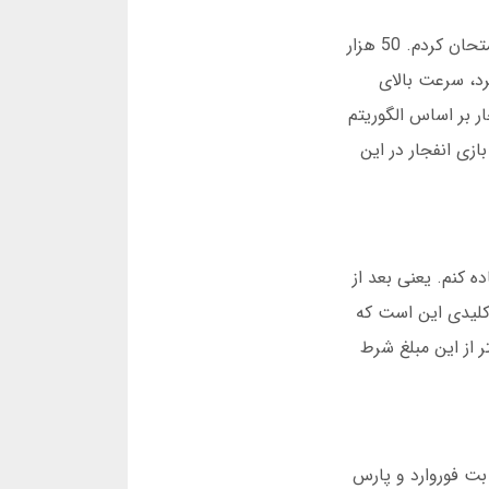
بازی انفجار شیر بت شبیه به سفری است که هر لحظه می تواند به پایان برسد. من اولین بار در آبان 1401 این بازی را امتحان کردم. 50 هزار
ن را جلب کرد، سرعت بالای
ر بر اساس الگوریتم
) کار می کند که توسط شرکت های بین المللی مورد تأیید است. هر روز بیش از 70 هزار بازی انفجار در این
 کنم. یعنی بعد از
داد. 150 هزار تومان برد کردم. نکته کلیدی این است که
ر نشان می دهد 85 درصد کاربرانی که بیشتر از این مبلغ شرط
ر حالی که رقبای اصلی مثل بت فوروارد و پارس